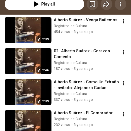
Play all
Alberto Suárez - Venga Bailemos
Registros de Cultura
454 views
•
3 years ago
2:39
02   Alberto Suárez - Corazon 
Contento
Registros de Cultura
187 views
•
3 years ago
2:46
Alberto Suárez - Como Un Extraño 
- Invitado: Alejandro Gadan
Registros de Cultura
337 views
•
3 years ago
2:39
Alberto Suárez - El Comprador
Registros de Cultura
232 views
•
3 years ago