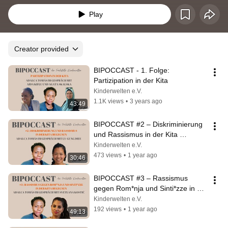
Play
Creator provided
BIPOCCAST - 1. Folge: 
Partizipation in der Kita
Kinderwelten e.V.
1.1K views
•
3 years ago
43:49
BIPOCCAST #2 – Diskriminierung 
und Rassismus in der Kita 
begegnen
Kinderwelten e.V.
473 views
•
1 year ago
30:46
BIPOCCAST #3 – Rassismus 
gegen Rom*nja und Sinti*zze in der 
Kita begegnen
Kinderwelten e.V.
192 views
•
1 year ago
49:13