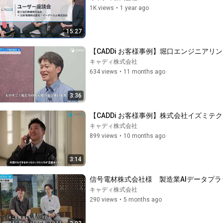
1K views
•
1 year ago
15:27
【CADDi お客様事例】堀口エンジニアリ
キャディ株式会社
634 views
•
11 months ago
3:36
【CADDi お客様事例】株式会社イズミテ
キャディ株式会社
899 views
•
10 months ago
3:14
信号電材株式会社様　製造業AIデータプラッ
キャディ株式会社
290 views
•
5 months ago