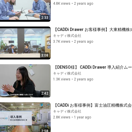
4.8K views
•
2 years ago
2:33
【CADDi Drawer お客様事例】大東精機
キャディ株式会社
3.7K views
•
2 years ago
3:08
【DENSO様】 CADDi Drawer 導入紹介ム
キャディ株式会社
1.3K views
•
2 years ago
2:42
【CADDi お客様事例】富士油圧精機株式
キャディ株式会社
2.8K views
•
1 year ago
2:58