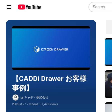
Play all
【CADDi Drawer お客様
事例】
by キャディ株式会社
Playlist
•
17 videos
•
7,428 views