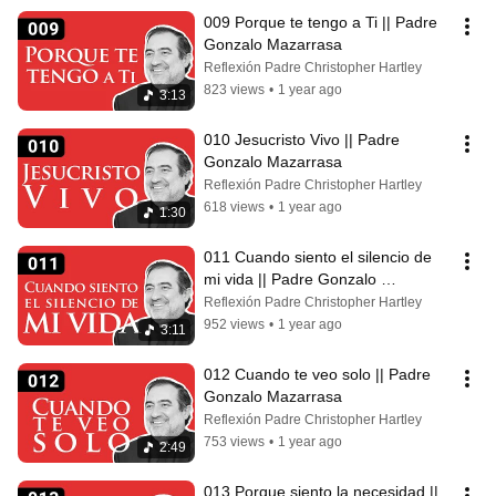
009 Porque te tengo a Ti || Padre 
Gonzalo Mazarrasa
Reflexión Padre Christopher Hartley
823 views
•
1 year ago
3:13
010 Jesucristo Vivo || Padre 
Gonzalo Mazarrasa
Reflexión Padre Christopher Hartley
618 views
•
1 year ago
1:30
011 Cuando siento el silencio de 
mi vida || Padre Gonzalo 
Mazarrasa
Reflexión Padre Christopher Hartley
952 views
•
1 year ago
3:11
012 Cuando te veo solo || Padre 
Gonzalo Mazarrasa
Reflexión Padre Christopher Hartley
753 views
•
1 year ago
2:49
013 Porque siento la necesidad || 