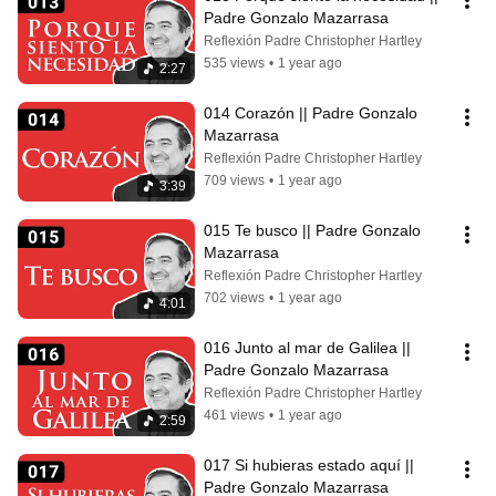
Padre Gonzalo Mazarrasa
Reflexión Padre Christopher Hartley
535 views
•
1 year ago
2:27
014 Corazón || Padre Gonzalo 
Mazarrasa
Reflexión Padre Christopher Hartley
709 views
•
1 year ago
3:39
015 Te busco || Padre Gonzalo 
Mazarrasa
Reflexión Padre Christopher Hartley
702 views
•
1 year ago
4:01
016 Junto al mar de Galilea || 
Padre Gonzalo Mazarrasa
Reflexión Padre Christopher Hartley
461 views
•
1 year ago
2:59
017 Si hubieras estado aquí || 
Padre Gonzalo Mazarrasa