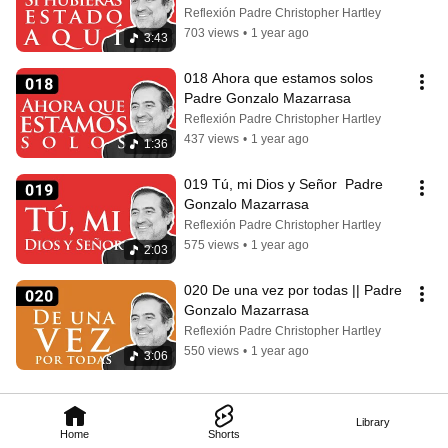
Reflexión Padre Christopher Hartley
703 views
•
1 year ago
3:43
018 Ahora que estamos solos  
Padre Gonzalo Mazarrasa
Reflexión Padre Christopher Hartley
437 views
•
1 year ago
1:36
019 Tú, mi Dios y Señor  Padre 
Gonzalo Mazarrasa
Reflexión Padre Christopher Hartley
575 views
•
1 year ago
2:03
020 De una vez por todas || Padre 
Gonzalo Mazarrasa
Reflexión Padre Christopher Hartley
550 views
•
1 year ago
3:06
Library
Home
Shorts