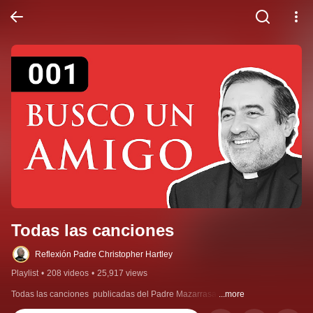
Todas las canciones
Reflexión Padre Christopher Hartley
Playlist
•
208 videos
•
25,917 views
Todas las canciones  publicadas del Padre Mazarrasa.
...more