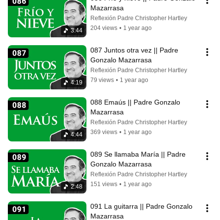
Mazarrasa
Reflexión Padre Christopher Hartley
204 views
•
1 year ago
3:44
087 Juntos otra vez || Padre 
Gonzalo Mazarrasa
Reflexión Padre Christopher Hartley
79 views
•
1 year ago
4:19
088 Emaús || Padre Gonzalo 
Mazarrasa
Reflexión Padre Christopher Hartley
369 views
•
1 year ago
4:44
089 Se llamaba María || Padre 
Gonzalo Mazarrasa
Reflexión Padre Christopher Hartley
151 views
•
1 year ago
2:48
091 La guitarra || Padre Gonzalo 
Mazarrasa