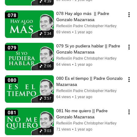
4:39
078 Hay algo más  || Padre 
Gonzalo Mazarrasa
Reflexión Padre Christopher Hartley
69 views
•
1 year ago
1:34
079 Si yo pudiera hablar || Padre 
Gonzalo Mazarrasa
Reflexión Padre Christopher Hartley
64 views
•
1 year ago
2:06
080 Es el tiempo || Padre Gonzalo 
Mazarrasa
Reflexión Padre Christopher Hartley
64 views
•
1 year ago
3:57
081 No me quiero || Padre 
Gonzalo Mazarrasa
Reflexión Padre Christopher Hartley
71 views
•
1 year ago
3:03