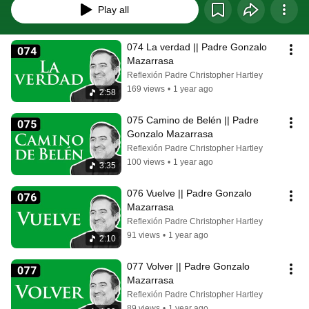
Play all
074 La verdad || Padre Gonzalo 
Mazarrasa
Reflexión Padre Christopher Hartley
169 views
•
1 year ago
2:58
075 Camino de Belén || Padre 
Gonzalo Mazarrasa
Reflexión Padre Christopher Hartley
100 views
•
1 year ago
3:35
076 Vuelve || Padre Gonzalo 
Mazarrasa
Reflexión Padre Christopher Hartley
91 views
•
1 year ago
2:10
077 Volver || Padre Gonzalo 
Mazarrasa
Reflexión Padre Christopher Hartley
89 views
•
1 year ago