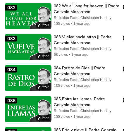
082 We all long for heaven || Padre 
Gonzalo Mazarrasa
Reflexión Padre Christopher Hartley
105 views
•
1 year ago
2:53
083 Vuelve hacia atrás || Padre 
Gonzalo Mazarrasa
Reflexión Padre Christopher Hartley
68 views
•
1 year ago
3:22
084 Rastro de Dios || Padre 
Gonzalo Mazarrasa
Reflexión Padre Christopher Hartley
135 views
•
1 year ago
2:52
085 Entre las llamas  Padre 
Gonzalo Mazarrasa
Reflexión Padre Christopher Hartley
150 views
•
1 year ago
2:22
086 Frío y nieve || Padre Gonzalo 