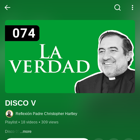
DISCO V
Reflexión Padre Christopher Hartley
Playlist
•
18 videos
•
309 views
Disco 05
...more