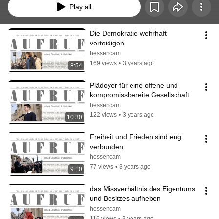
Play all
Die Demokratie wehrhaft 
verteidigen
hessencam
169 views
•
3 years ago
8:54
Plädoyer für eine offene und 
kompromissbereite Gesellschaft
hessencam
122 views
•
3 years ago
10:30
Freiheit und Frieden sind eng 
verbunden
hessencam
77 views
•
3 years ago
9:10
das Missverhältnis des Eigentums 
und Besitzes aufheben
hessencam
116 views
•
3 years ago