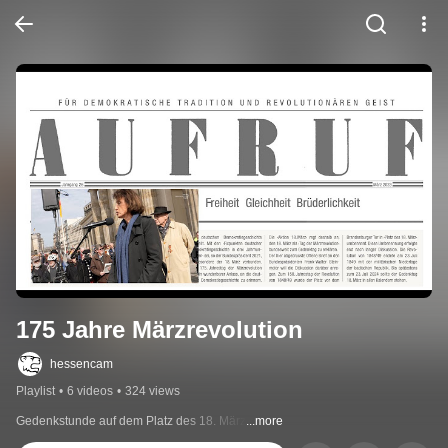
175 Jahre Märzrevolution
hessencam
Playlist
•
6 videos
•
324 views
Gedenkstunde auf dem Platz des 18. März
...more