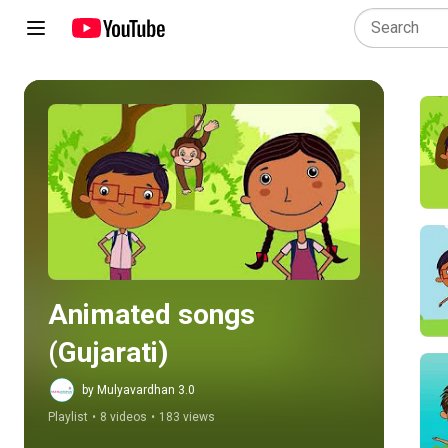
Play all
Animated songs 
(Gujarati)
by Mulyavardhan 3.0
Playlist
•
8 videos
•
183 views