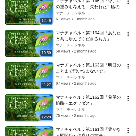
マナチャペル：第1165回「今、命
の重みを考える～失われた１匹の羊
のたとえから」
マナ・チャンネル
61 views
•
1 month ago
12:46
マナチャペル：第1164回「あなた
と共に歩んでくださるお方」
マナ・チャンネル
58 views
•
2 months ago
10:59
マナチャペル：第1163回「明日の
ことまで思い悩まないで」
マナ・チャンネル
67 views
•
2 months ago
11:27
マナチャペル：第1162回「希望の
旅路へエクソダス」
マナ・チャンネル
75 views
•
2 months ago
12:20
マナチャペル：第1161回「豊かな
人間関係～仲直りの方法」