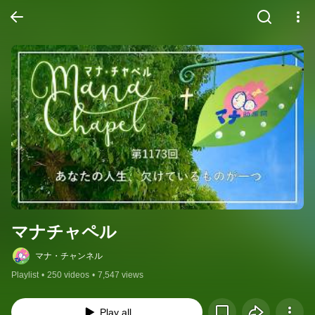
マナチャペル
マナ・チャンネル
Playlist
•
250 videos
•
7,547 views
Play all