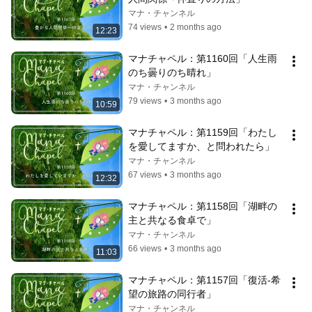
マナ・チャンネル
74 views
•
2 months ago
12:23
マナチャペル：第1160回「人生雨
のち曇りのち晴れ」
マナ・チャンネル
79 views
•
3 months ago
10:59
マナチャペル：第1159回「わたし
を愛してますか、と問われたら」
マナ・チャンネル
67 views
•
3 months ago
12:32
マナチャペル：第1158回「湖畔の
主と共なる食卓で」
マナ・チャンネル
66 views
•
3 months ago
11:03
マナチャペル：第1157回「復活-希
望の旅路の同行者」
マナ・チャンネル