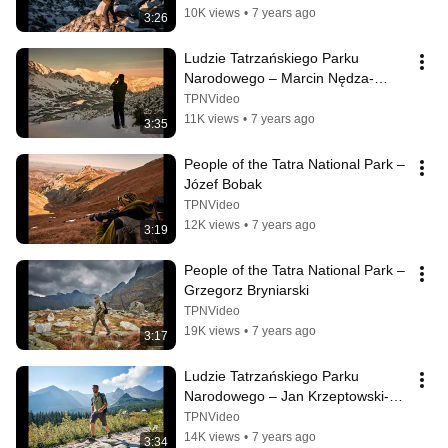
10K views
•
7 years ago
3:26
Ludzie Tatrzańskiego Parku 
Narodowego – Marcin Nędza-
Chotarski
TPNVideo
11K views
•
7 years ago
3:35
People of the Tatra National Park – 
Józef Bobak
TPNVideo
12K views
•
7 years ago
3:19
People of the Tatra National Park – 
Grzegorz Bryniarski
TPNVideo
19K views
•
7 years ago
3:17
Ludzie Tatrzańskiego Parku 
Narodowego – Jan Krzeptowski-
Sabała
TPNVideo
14K views
•
7 years ago
3:34