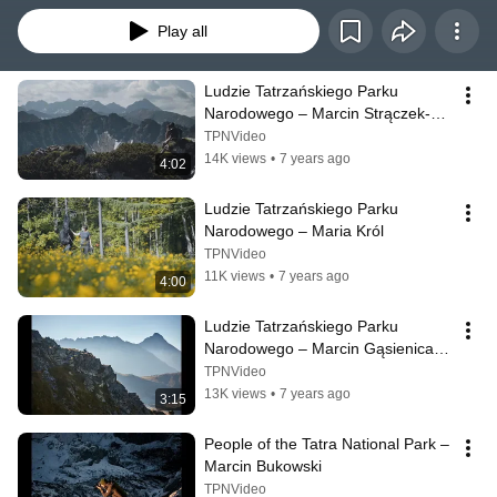
Play all
Ludzie Tatrzańskiego Parku 
Narodowego – Marcin Strączek-
Helios
TPNVideo
14K views
•
7 years ago
4:02
Ludzie Tatrzańskiego Parku 
Narodowego – Maria Król
TPNVideo
11K views
•
7 years ago
4:00
Ludzie Tatrzańskiego Parku 
Narodowego – Marcin Gąsienica-
Kotelnicki
TPNVideo
13K views
•
7 years ago
3:15
People of the Tatra National Park – 
Marcin Bukowski
TPNVideo