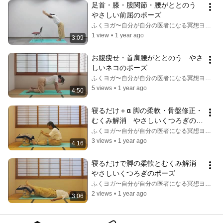
足首・膝・股関節・腰がととのう　
やさしい前屈のポーズ
ふくヨガ〜自分が自分の医者になる冥想ヨガ〜
1 view
•
1 year ago
3:09
お腹痩せ・首肩腰がととのう　やさ
しいネコのポーズ
ふくヨガ〜自分が自分の医者になる冥想ヨガ〜
5 views
•
1 year ago
4:50
寝るだけ＋α 脚の柔軟・骨盤修正・
むくみ解消　やさしいくつろぎのポ
ーズ
ふくヨガ〜自分が自分の医者になる冥想ヨガ〜
3 views
•
1 year ago
4:16
寝るだけで脚の柔軟とむくみ解消　
やさしいくつろぎのポーズ
ふくヨガ〜自分が自分の医者になる冥想ヨガ〜
2 views
•
1 year ago
3:06