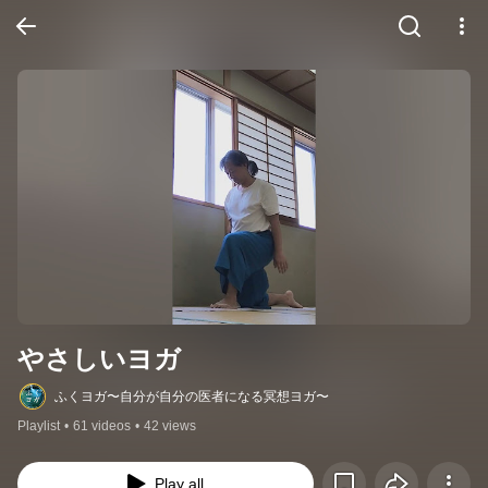
やさしいヨガ
ふくヨガ〜自分が自分の医者になる冥想ヨガ〜
Playlist
•
61 videos
•
42 views
Play all