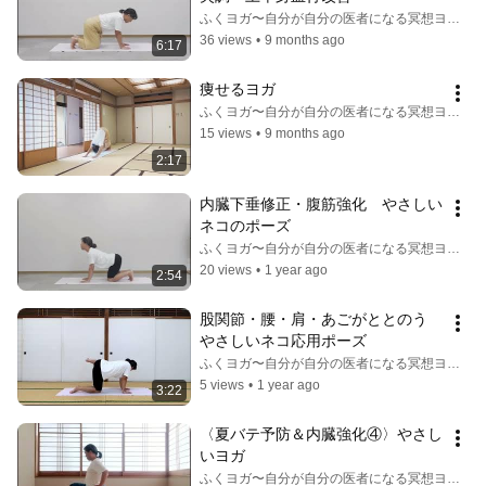
ふくヨガ〜自分が自分の医者になる冥想ヨガ〜
36 views
•
9 months ago
6:17
痩せるヨガ
ふくヨガ〜自分が自分の医者になる冥想ヨガ〜
15 views
•
9 months ago
2:17
内臓下垂修正・腹筋強化　やさしい
ネコのポーズ
ふくヨガ〜自分が自分の医者になる冥想ヨガ〜
20 views
•
1 year ago
2:54
股関節・腰・肩・あごがととのう　
やさしいネコ応用ポーズ
ふくヨガ〜自分が自分の医者になる冥想ヨガ〜
5 views
•
1 year ago
3:22
〈夏バテ予防＆内臓強化④〉やさし
いヨガ
ふくヨガ〜自分が自分の医者になる冥想ヨガ〜