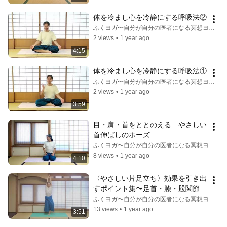
体を冷まし心を冷静にする呼吸法②
ふくヨガ〜自分が自分の医者になる冥想ヨガ〜
2 views
•
1 year ago
4:15
体を冷まし心を冷静にする呼吸法①
ふくヨガ〜自分が自分の医者になる冥想ヨガ〜
2 views
•
1 year ago
3:59
目・肩・首をととのえる　やさしい
首伸ばしのポーズ
ふくヨガ〜自分が自分の医者になる冥想ヨガ〜
8 views
•
1 year ago
4:10
〈やさしい片足立ち〉効果を引き出
すポイント集〜足首・膝・股関節・
全身がととのう
ふくヨガ〜自分が自分の医者になる冥想ヨガ〜
13 views
•
1 year ago
3:51