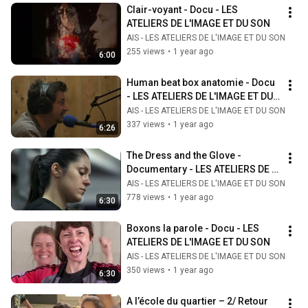
Clair-voyant - Docu - LES 
ATELIERS DE L'IMAGE ET DU SON
AIS - LES ATELIERS DE L'IMAGE ET DU SON
255 views
•
1 year ago
6:00
Human beat box anatomie - Docu 
- LES ATELIERS DE L'IMAGE ET DU 
SON
AIS - LES ATELIERS DE L'IMAGE ET DU SON
337 views
•
1 year ago
6:26
The Dress and the Glove - 
Documentary - LES ATELIERS DE 
L'IMAGE ET DU SON
AIS - LES ATELIERS DE L'IMAGE ET DU SON
778 views
•
1 year ago
6:30
Boxons la parole - Docu - LES 
ATELIERS DE L'IMAGE ET DU SON
AIS - LES ATELIERS DE L'IMAGE ET DU SON
350 views
•
1 year ago
6:30
A l’école du quartier – 2/ Retour 