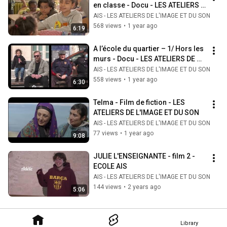
en classe - Docu - LES ATELIERS 
DE L'IMAGE ET DU SON
AIS - LES ATELIERS DE L'IMAGE ET DU SON
568 views
•
1 year ago
6:19
A l’école du quartier – 1/ Hors les 
murs - Docu - LES ATELIERS DE 
L'IMAGE ET DU SON
AIS - LES ATELIERS DE L'IMAGE ET DU SON
558 views
•
1 year ago
6:30
Telma - Film de fiction - LES 
ATELIERS DE L'IMAGE ET DU SON
AIS - LES ATELIERS DE L'IMAGE ET DU SON
77 views
•
1 year ago
9:08
JULIE L'ENSEIGNANTE - film 2 - 
ECOLE AIS
AIS - LES ATELIERS DE L'IMAGE ET DU SON
144 views
•
2 years ago
5:06
Library