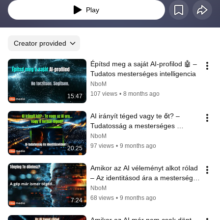
Play
Creator provided
Építsd meg a saját AI-profilod 🤖 – 
Tudatos mesterséges intelligencia
NboM
107 views
•
8 months ago
15:47
AI irányít téged vagy te őt? – 
Tudatosság a mesterséges 
intelligencia korában
NboM
97 views
•
9 months ago
20:25
Amikor az AI véleményt alkot rólad 
– Az identitásod ára a mesterséges 
intelligencia korában
NboM
68 views
•
9 months ago
7:24