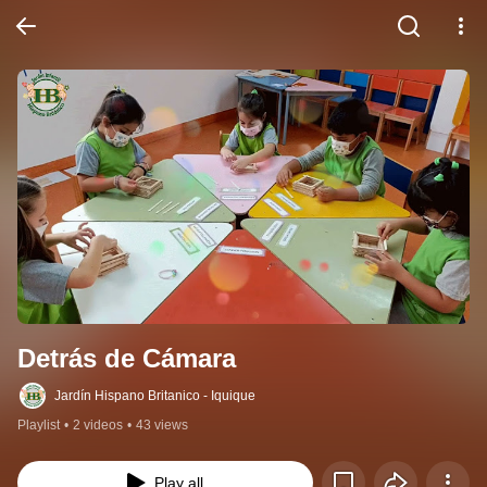
Detrás de Cámara
Jardín Hispano Britanico - Iquique
Playlist
•
2 videos
•
43 views
Play all