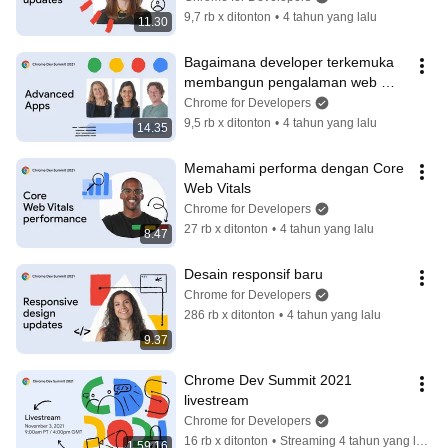
9,7 rb x ditonton
•
4 tahun yang lalu
11.30
Bagaimana developer terkemuka 
membangun pengalaman web 
yang inovatif
Chrome for Developers
9,5 rb x ditonton
•
4 tahun yang lalu
14.35
Memahami performa dengan Core 
Web Vitals
Chrome for Developers
27 rb x ditonton
•
4 tahun yang lalu
8.47
Desain responsif baru
Chrome for Developers
286 rb x ditonton
•
4 tahun yang lalu
9.37
Chrome Dev Summit 2021 
livestream
Chrome for Developers
16 rb x ditonton
•
Streaming 4 tahun yang lalu
1.59.16