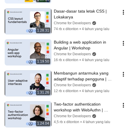
Dasar-dasar tata letak CSS | 
Lokakarya
Chrome for Developers
74 rb x ditonton
•
4 tahun yang lalu
1.28.31
Building a web application in 
Angular | Workshop
Chrome for Developers
16 rb x ditonton
•
4 tahun yang lalu
1.19.50
Membangun antarmuka yang 
adaptif terhadap pengguna | 
Lokakarya
Chrome for Developers
12 rb x ditonton
•
4 tahun yang lalu
1.31.26
Two-factor authentication 
workshop with WebAuthn | 
Workshop
Chrome for Developers
4,5 rb x ditonton
•
4 tahun yang lalu
1.24.04