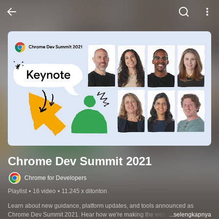
Chrome Dev Summit 2021
Chrome for Developers
Playlist
•
16 video
•
11.245 x ditonton
Learn about new guidance, platform updates, and tools announced as 
Chrome Dev Summit 2021. Hear how we're making the web more private 
...selengkapnya