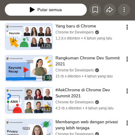
and how developers are making the most of the web's advanced capabilities.
Putar semua
Yang baru di Chrome
Chrome for Developers
1,2 jt x ditonton
•
4 tahun yang lalu
47.25
Rangkuman Chrome Dev Summit 
2021
Chrome for Developers
15 rb x ditonton
•
4 tahun yang lalu
5.30
#AskChrome di Chrome Dev 
Summit 2021
Chrome for Developers
4,5 rb x ditonton
•
4 tahun yang lalu
49.12
Membangun web dengan privasi 
yang lebih terjaga
Chrome for Developers