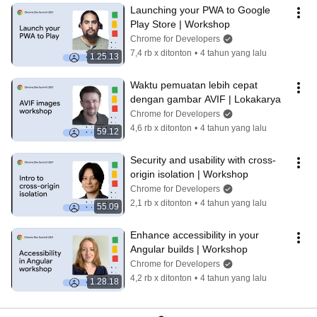
Launching your PWA to Google 
Play Store | Workshop
Chrome for Developers
7,4 rb x ditonton
•
4 tahun yang lalu
1.25.13
Waktu pemuatan lebih cepat 
dengan gambar AVIF | Lokakarya
Chrome for Developers
4,6 rb x ditonton
•
4 tahun yang lalu
59.12
Security and usability with cross-
origin isolation | Workshop
Chrome for Developers
2,1 rb x ditonton
•
4 tahun yang lalu
55.09
Enhance accessibility in your 
Angular builds | Workshop
Chrome for Developers
4,2 rb x ditonton
•
4 tahun yang lalu
1.28.18