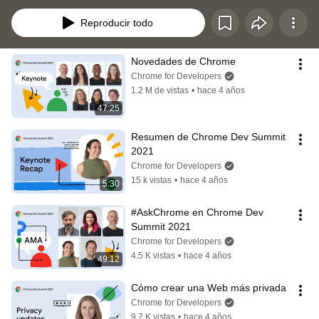
and how developers are making the most of the web's advanced capabilities.
Reproducir todo
Novedades de Chrome
Chrome for Developers
1.2 M de vistas
•
hace 4 años
47:25
Resumen de Chrome Dev Summit 
2021
Chrome for Developers
15 k vistas
•
hace 4 años
5:30
#AskChrome en Chrome Dev 
Summit 2021
Chrome for Developers
4.5 K vistas
•
hace 4 años
49:12
Cómo crear una Web más privada
Chrome for Developers
9.7 K vistas
•
hace 4 años