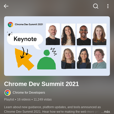
Chrome Dev Summit 2021
Chrome for Developers
Playlist
•
16 videos
•
11,249 vistas
Learn about new guidance, platform updates, and tools announced as 
Chrome Dev Summit 2021. Hear how we're making the web more private 
…más