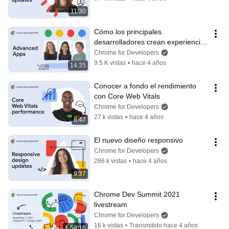
11:30
Cómo los principales 
desarrolladores crean experiencias 
web innovadoras
Chrome for Developers
9.5 K vistas
•
hace 4 años
14:35
Conocer a fondo el rendimiento 
con Core Web Vitals
Chrome for Developers
27 k vistas
•
hace 4 años
8:47
El nuevo diseño responsivo
Chrome for Developers
286 k vistas
•
hace 4 años
9:37
Chrome Dev Summit 2021 
livestream
Chrome for Developers
16 k vistas
•
Transmitido hace 4 años
1:59:16