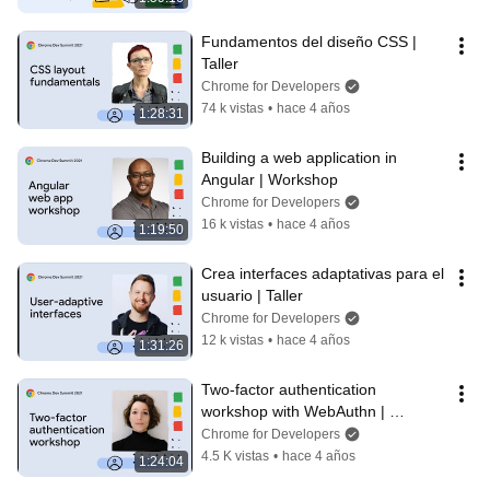
Fundamentos del diseño CSS | 
Taller
Chrome for Developers
74 k vistas
•
hace 4 años
1:28:31
Building a web application in 
Angular | Workshop
Chrome for Developers
16 k vistas
•
hace 4 años
1:19:50
Crea interfaces adaptativas para el 
usuario | Taller
Chrome for Developers
12 k vistas
•
hace 4 años
1:31:26
Two-factor authentication 
workshop with WebAuthn | 
Workshop
Chrome for Developers
4.5 K vistas
•
hace 4 años
1:24:04