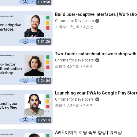
1:19:50
Build user-adaptive interfaces | Worksh
Chrome for Developers
조회수 1.2만회
•
4년 전
1:31:26
Two-factor authentication workshop wit
Chrome for Developers
조회수 4.5천회
•
4년 전
1:24:04
Launching your PWA to Google Play Stor
Chrome for Developers
조회수 7.4천회
•
4년 전
1:25:13
AVIF 이미지 로딩 속도 향상 | 워크샵