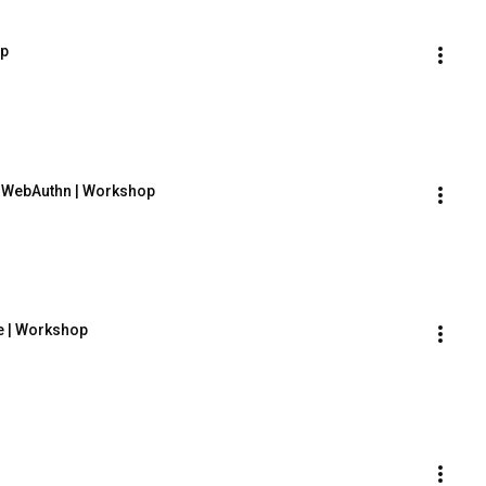
op
h WebAuthn | Workshop
e | Workshop