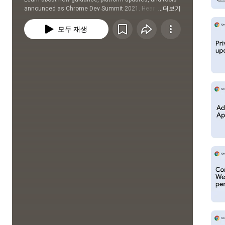
announced as Chrome Dev Summit 2021. Hear how 
...더보기
we're making the web more private and how developers 
are making the most of the web's advanced capabilities.
모두 재생