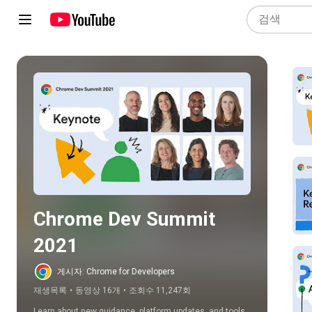
모두 재생
Chrome Dev Summit 
2021
게시자: Chrome for Developers
재생목록
•
동영상 16개
•
조회수 11,247회
Learn about new guidance, platform updates, and tools 