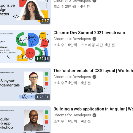
Chrome for Developers
조회수 28만회
•
4년 전
9:37
Chrome Dev Summit 2021 livestream
Chrome for Developers
조회수 1.6만회
•
스트리밍 시간: 4년 전
1:59:16
The fundamentals of CSS layout | Works
Chrome for Developers
조회수 7.4만회
•
4년 전
1:28:31
Building a web application in Angular | 
Chrome for Developers
조회수 1.6만회
•
4년 전