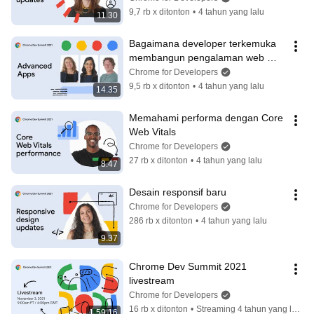
9,7 rb x ditonton
•
4 tahun yang lalu
11.30
Bagaimana developer terkemuka 
membangun pengalaman web 
yang inovatif
Chrome for Developers
9,5 rb x ditonton
•
4 tahun yang lalu
14.35
Memahami performa dengan Core 
Web Vitals
Chrome for Developers
27 rb x ditonton
•
4 tahun yang lalu
8.47
Desain responsif baru
Chrome for Developers
286 rb x ditonton
•
4 tahun yang lalu
9.37
Chrome Dev Summit 2021 
livestream
Chrome for Developers
16 rb x ditonton
•
Streaming 4 tahun yang lalu
1.59.16