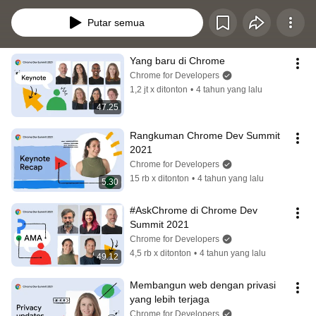
and how developers are making the most of the web's advanced capabilities.
Putar semua
Yang baru di Chrome
Chrome for Developers
1,2 jt x ditonton
•
4 tahun yang lalu
47.25
Rangkuman Chrome Dev Summit 
2021
Chrome for Developers
15 rb x ditonton
•
4 tahun yang lalu
5.30
#AskChrome di Chrome Dev 
Summit 2021
Chrome for Developers
4,5 rb x ditonton
•
4 tahun yang lalu
49.12
Membangun web dengan privasi 
yang lebih terjaga
Chrome for Developers