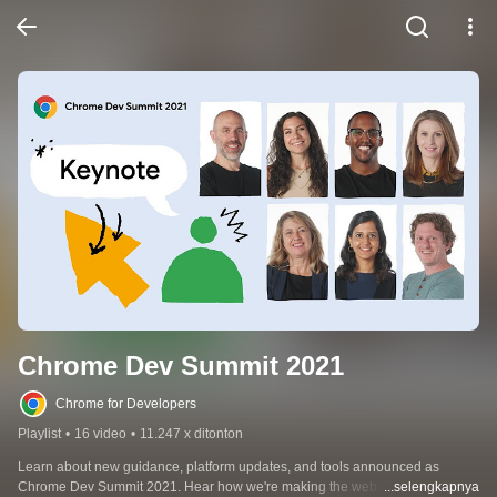
Chrome Dev Summit 2021
Chrome for Developers
Playlist
•
16 video
•
11.247 x ditonton
Learn about new guidance, platform updates, and tools announced as 
Chrome Dev Summit 2021. Hear how we're making the web more private 
...selengkapnya