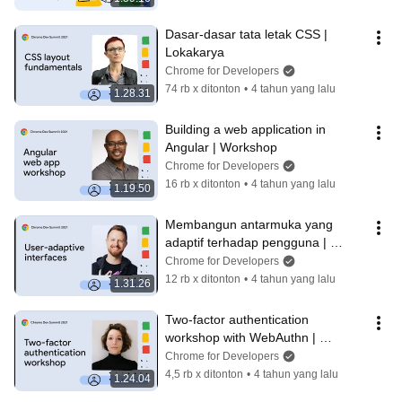
Dasar-dasar tata letak CSS | 
Lokakarya
Chrome for Developers
74 rb x ditonton
•
4 tahun yang lalu
1.28.31
Building a web application in 
Angular | Workshop
Chrome for Developers
16 rb x ditonton
•
4 tahun yang lalu
1.19.50
Membangun antarmuka yang 
adaptif terhadap pengguna | 
Lokakarya
Chrome for Developers
12 rb x ditonton
•
4 tahun yang lalu
1.31.26
Two-factor authentication 
workshop with WebAuthn | 
Workshop
Chrome for Developers
4,5 rb x ditonton
•
4 tahun yang lalu
1.24.04