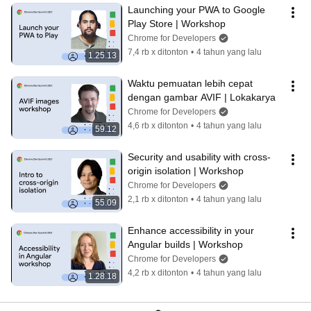
Launching your PWA to Google 
Play Store | Workshop
Chrome for Developers
7,4 rb x ditonton
•
4 tahun yang lalu
1.25.13
Waktu pemuatan lebih cepat 
dengan gambar AVIF | Lokakarya
Chrome for Developers
4,6 rb x ditonton
•
4 tahun yang lalu
59.12
Security and usability with cross-
origin isolation | Workshop
Chrome for Developers
2,1 rb x ditonton
•
4 tahun yang lalu
55.09
Enhance accessibility in your 
Angular builds | Workshop
Chrome for Developers
4,2 rb x ditonton
•
4 tahun yang lalu
1.28.18