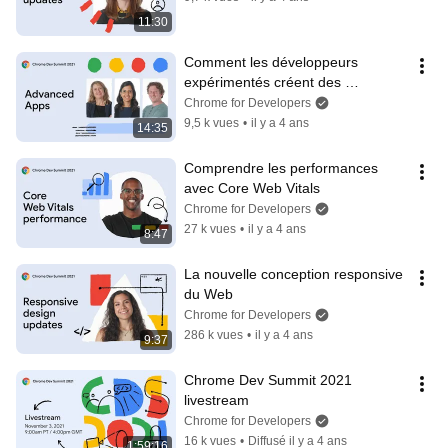
11:30
Comment les développeurs 
expérimentés créent des 
expériences web innovantes
Chrome for Developers
9,5 k vues
•
il y a 4 ans
14:35
Comprendre les performances 
avec Core Web Vitals
Chrome for Developers
27 k vues
•
il y a 4 ans
8:47
La nouvelle conception responsive 
du Web
Chrome for Developers
286 k vues
•
il y a 4 ans
9:37
Chrome Dev Summit 2021 
livestream
Chrome for Developers
16 k vues
•
Diffusé il y a 4 ans
1:59:16