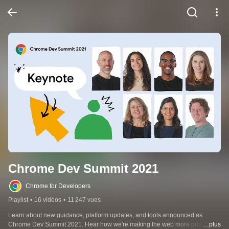
Chrome Dev Summit 2021
Chrome for Developers
Playlist
•
16 vidéos
•
11 247 vues
Learn about new guidance, platform updates, and tools announced as 
Chrome Dev Summit 2021. Hear how we're making the web more private 
…plus