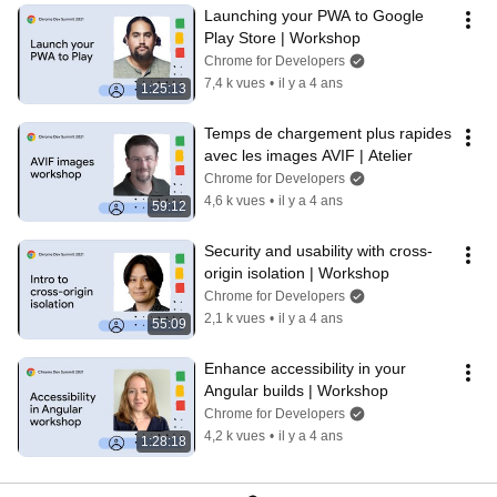
Launching your PWA to Google 
Play Store | Workshop
Chrome for Developers
7,4 k vues
•
il y a 4 ans
1:25:13
Temps de chargement plus rapides 
avec les images AVIF | Atelier
Chrome for Developers
4,6 k vues
•
il y a 4 ans
59:12
Security and usability with cross-
origin isolation | Workshop
Chrome for Developers
2,1 k vues
•
il y a 4 ans
55:09
Enhance accessibility in your 
Angular builds | Workshop
Chrome for Developers
4,2 k vues
•
il y a 4 ans
1:28:18