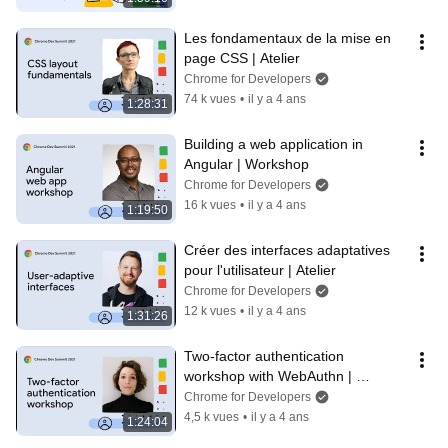
Les fondamentaux de la mise en 
page CSS | Atelier
Chrome for Developers
74 k vues
•
il y a 4 ans
1:28:31
Building a web application in 
Angular | Workshop
Chrome for Developers
16 k vues
•
il y a 4 ans
1:19:50
Créer des interfaces adaptatives 
pour l'utilisateur | Atelier
Chrome for Developers
12 k vues
•
il y a 4 ans
1:31:26
Two-factor authentication 
workshop with WebAuthn | 
Workshop
Chrome for Developers
4,5 k vues
•
il y a 4 ans
1:24:04