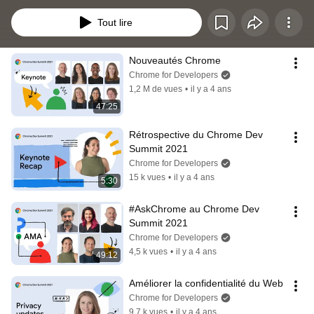
and how developers are making the most of the web's advanced capabilities.
Tout lire
Nouveautés Chrome
Chrome for Developers
1,2 M de vues
•
il y a 4 ans
47:25
Rétrospective du Chrome Dev 
Summit 2021
Chrome for Developers
15 k vues
•
il y a 4 ans
5:30
#AskChrome au Chrome Dev 
Summit 2021
Chrome for Developers
4,5 k vues
•
il y a 4 ans
49:12
Améliorer la confidentialité du Web
Chrome for Developers
9,7 k vues
•
il y a 4 ans