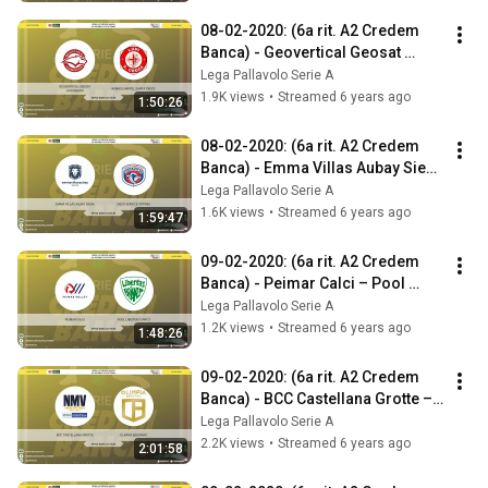
08-02-2020: (6a rit. A2 Credem 
Banca) - Geovertical Geosat 
Lagonegro – Kemas Lamipel 
Lega Pallavolo Serie A
Santa Croce
1.9K views
•
Streamed 6 years ago
1:50:26
08-02-2020: (6a rit. A2 Credem 
Banca) - Emma Villas Aubay Siena 
– Sieco Service Ortona
Lega Pallavolo Serie A
1.6K views
•
Streamed 6 years ago
1:59:47
09-02-2020: (6a rit. A2 Credem 
Banca) - Peimar Calci – Pool 
Libertas Cantù
Lega Pallavolo Serie A
1.2K views
•
Streamed 6 years ago
1:48:26
09-02-2020: (6a rit. A2 Credem 
Banca) - BCC Castellana Grotte – 
Olimpia Bergamo
Lega Pallavolo Serie A
2.2K views
•
Streamed 6 years ago
2:01:58