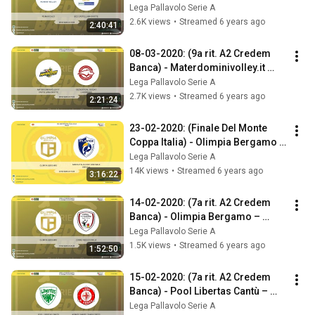
Castellana Grotte
Lega Pallavolo Serie A
2.6K views
•
Streamed 6 years ago
2:40:41
08-03-2020: (9a rit. A2 Credem 
Banca) - Materdominivolley.it 
Castellana Grotte - Geovertical 
Lega Pallavolo Serie A
Geosat
2.7K views
•
Streamed 6 years ago
2:21:24
23-02-2020: (Finale Del Monte 
Coppa Italia) - Olimpia Bergamo - 
Sarca Italia Chef Centrale Brescia
Lega Pallavolo Serie A
14K views
•
Streamed 6 years ago
3:16:22
14-02-2020: (7a rit. A2 Credem 
Banca) - Olimpia Bergamo – 
Conad Reggio Emilia
Lega Pallavolo Serie A
1.5K views
•
Streamed 6 years ago
1:52:50
15-02-2020: (7a rit. A2 Credem 
Banca) - Pool Libertas Cantù – 
Kemas Lamipel Santa Croce
Lega Pallavolo Serie A