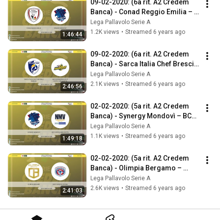
09-02-2020: (6a rit. A2 Credem 
Banca) - Conad Reggio Emilia – 
Synergy Mondovì
Lega Pallavolo Serie A
1.2K views
•
Streamed 6 years ago
1:46:44
09-02-2020: (6a rit. A2 Credem 
Banca) - Sarca Italia Chef Brescia 
– Materdominivolley.it Castellana
Lega Pallavolo Serie A
2.1K views
•
Streamed 6 years ago
2:46:56
02-02-2020: (5a rit. A2 Credem 
Banca) - Synergy Mondovì – BCC 
Castellana Grotte
Lega Pallavolo Serie A
1.1K views
•
Streamed 6 years ago
1:49:18
02-02-2020: (5a rit. A2 Credem 
Banca) - Olimpia Bergamo – 
Sieco Service Ortona
Lega Pallavolo Serie A
2.6K views
•
Streamed 6 years ago
2:41:03