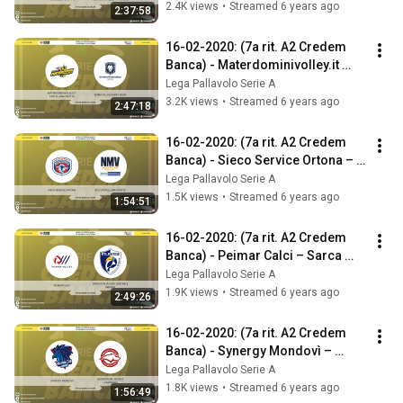
2.4K views
•
Streamed 6 years ago
2:37:58
16-02-2020: (7a rit. A2 Credem 
Banca) - Materdominivolley.it 
Castellana Grotte – Emma Villas 
Lega Pallavolo Serie A
Aubay S
3.2K views
•
Streamed 6 years ago
2:47:18
16-02-2020: (7a rit. A2 Credem 
Banca) - Sieco Service Ortona – 
BCC Castellana Grotte
Lega Pallavolo Serie A
1.5K views
•
Streamed 6 years ago
1:54:51
16-02-2020: (7a rit. A2 Credem 
Banca) - Peimar Calci – Sarca 
Italia Chef Centrale Brescia
Lega Pallavolo Serie A
1.9K views
•
Streamed 6 years ago
2:49:26
16-02-2020: (7a rit. A2 Credem 
Banca) - Synergy Mondovì – 
Geovertical Geosat Lagonegro
Lega Pallavolo Serie A
1.8K views
•
Streamed 6 years ago
1:56:49