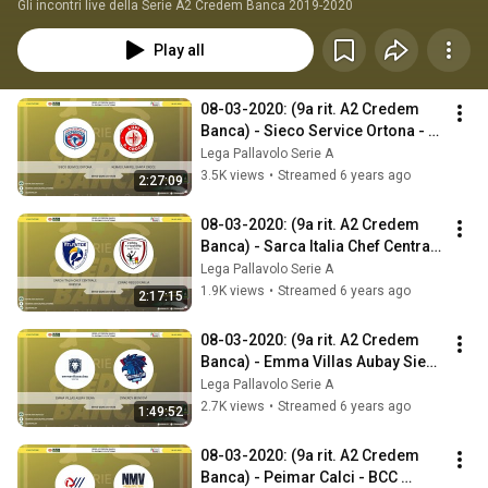
Gli incontri live della Serie A2 Credem Banca 2019-2020
Play all
08-03-2020: (9a rit. A2 Credem 
Banca) - Sieco Service Ortona - 
Kemas Lamipel Santa Croce
Lega Pallavolo Serie A
3.5K views
•
Streamed 6 years ago
2:27:09
08-03-2020: (9a rit. A2 Credem 
Banca) - Sarca Italia Chef Centrale 
Brescia - Conad Reggio Emilia
Lega Pallavolo Serie A
1.9K views
•
Streamed 6 years ago
2:17:15
08-03-2020: (9a rit. A2 Credem 
Banca) - Emma Villas Aubay Siena 
- Synergy Mondovì
Lega Pallavolo Serie A
2.7K views
•
Streamed 6 years ago
1:49:52
08-03-2020: (9a rit. A2 Credem 
Banca) - Peimar Calci - BCC 