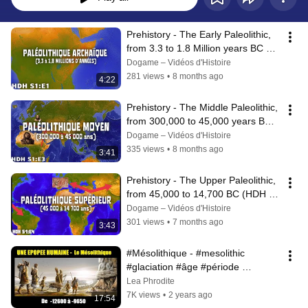
Prehistory - The Early Paleolithic, 
from 3.3 to 1.8 Million years BC 
(HDH S1: E1)
Dogame – Vidéos d'Histoire
281 views
•
8 months ago
4:22
Prehistory - The Middle Paleolithic, 
from 300,000 to 45,000 years BC 
(HDH S1: E3)
Dogame – Vidéos d'Histoire
335 views
•
8 months ago
3:41
Prehistory - The Upper Paleolithic, 
from 45,000 to 14,700 BC (HDH 
S1: E4)
Dogame – Vidéos d'Histoire
301 views
•
7 months ago
3:43
#Mésolithique - #mesolithic 
#glaciation #âge #période 
#glaciaire #natoufien 
Lea Phrodite
#sédentarisation
7K views
•
2 years ago
17:54