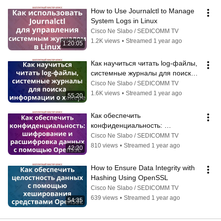
How to Use Journalctl to Manage 
System Logs in Linux
Cisco Ne Slabo / SEDICOMM TV
1.2K views
•
Streamed 1 year ago
1:20:05
Как научиться читать log-файлы, 
системные журналы для поиска 
информации о хакере
Cisco Ne Slabo / SEDICOMM TV
1.6K views
•
Streamed 1 year ago
55:20
Как обеспечить 
конфиденциальность: 
шифрование и расшифровка 
Cisco Ne Slabo / SEDICOMM TV
данных с помощью OpenSSL
810 views
•
Streamed 1 year ago
42:20
How to Ensure Data Integrity with 
Hashing Using OpenSSL
Cisco Ne Slabo / SEDICOMM TV
639 views
•
Streamed 1 year ago
54:35