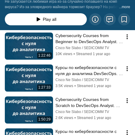
октябрь 2024
Не запускается любимая игра из-за случайно попавшего на комп 
вируса? Из-за зловредного майнера тормозит браузер? На работе не 
...more
выплатили зарплату, потому что шифровальщик внедрился во все 
компьютеры? Решение есть! Записывайтесь на курсы по 
Play all
кибербезопасности (https://edu-cisco.org/courses/cybersecurity/) и 
научитесь давать отпор самым опасным хакерам! Окончив 
кибербезопасность курсы переподготовки, Вы научитесь:
Cybersecurity Courses from 
Beginner to DevSecOps Analyst. 
Part 1
Cisco Ne Slabo / SEDICOMM TV
10K views
•
Streamed 1 year ago
1:22:46
Курсы по кибербезопасности с 
нуля до аналитика DevSecOps. 
Часть 2
Cisco Ne Slabo / SEDICOMM TV
3.5K views
•
Streamed 1 year ago
1:27:33
Cybersecurity Courses from 
Scratch to DevSecOps Analyst. 
Part 3
Cisco Ne Slabo / SEDICOMM TV
2.6K views
•
Streamed 1 year ago
1:50:29
Курсы по кибербезопасности с 