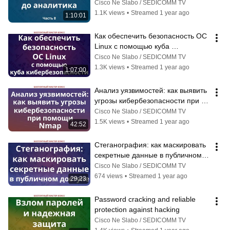
Часть 8
Cisco Ne Slabo / SEDICOMM TV
1.1K views
•
Streamed 1 year ago
1:10:01
Как обеспечить безопасность ОС 
Linux с помощью куба 
кибербезопасности
Cisco Ne Slabo / SEDICOMM TV
1.3K views
•
Streamed 1 year ago
1:07:00
Анализ уязвимостей: как выявить 
угрозы кибербезопасности при 
помощи Nmap
Cisco Ne Slabo / SEDICOMM TV
1.5K views
•
Streamed 1 year ago
42:52
Стеганография: как маскировать 
секретные данные в публичном 
доступе
Cisco Ne Slabo / SEDICOMM TV
674 views
•
Streamed 1 year ago
29:23
Password cracking and reliable 
protection against hacking
Cisco Ne Slabo / SEDICOMM TV