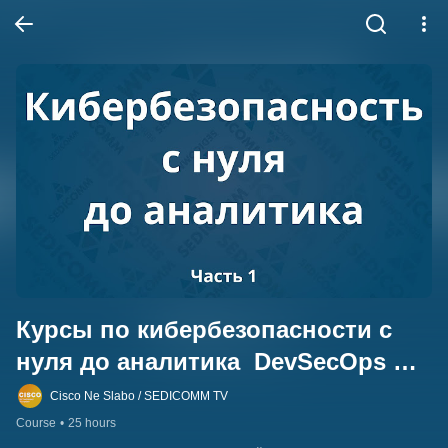
Курсы по кибербезопасности с 
нуля до аналитика  DevSecOps 
(Введение в кибербезопасность / 
Cisco Ne Slabo / SEDICOMM TV
Introduction to Cybersecurity) — 
Course
•
25 hours