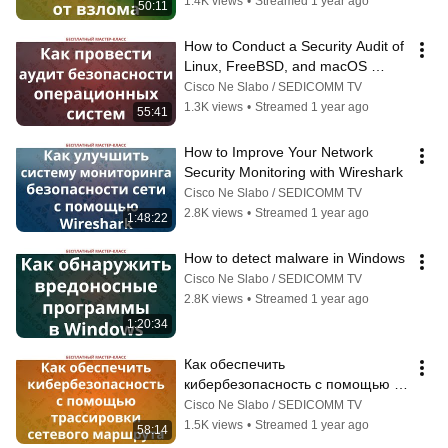
1.4K views
•
Streamed 1 year ago
50:11
How to Conduct a Security Audit of 
Linux, FreeBSD, and macOS 
Operating Systems
Cisco Ne Slabo / SEDICOMM TV
1.3K views
•
Streamed 1 year ago
55:41
How to Improve Your Network 
Security Monitoring with Wireshark
Cisco Ne Slabo / SEDICOMM TV
2.8K views
•
Streamed 1 year ago
1:48:22
How to detect malware in Windows
Cisco Ne Slabo / SEDICOMM TV
2.8K views
•
Streamed 1 year ago
1:20:34
Как обеспечить 
кибербезопасность с помощью 
трассировки сетевого маршрута
Cisco Ne Slabo / SEDICOMM TV
1.5K views
•
Streamed 1 year ago
58:14