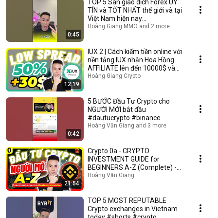
TOP 5 Sàn giao dịch Forex UY
TÍN và TỐT NHẤT thế giới và tại
Việt Nam hiện nay
#top5sanforexuytin
Hoàng Giang MMO and 2 more
0:45
IUX 2 | Cách kiếm tiền online với
nền tảng IUX nhận Hoa Hồng
AFFILIATE lên đến 10000$ và
55%
Hoàng Giang Crypto
12:19
5 BƯỚC Đầu Tư Crypto cho
NGƯỜI MỚI bắt đầu
#dautucrypto #binance
Hoàng Văn Giang and 3 more
0:42
Crypto 0a - CRYPTO
INVESTMENT GUIDE for
BEGINNERS A-Z (Complete) -
Hoang Van Giang
Hoàng Văn Giang
21:54
TOP 5 MOST REPUTABLE
Crypto exchanges in Vietnam
today #shorts #crypto