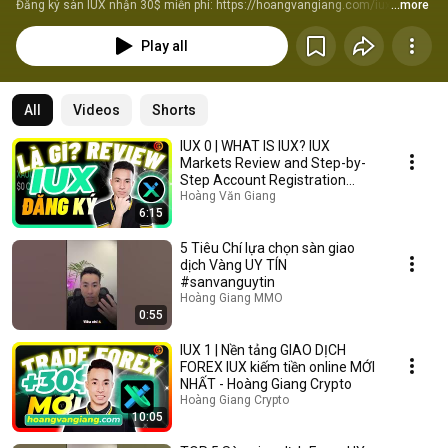
Đăng ký sàn IUX nhận 30$ miễn phí: https://hoangvangiang.com/iux
...more
Play all
All
Videos
Shorts
IUX 0 | WHAT IS IUX? IUX
Markets Review and Step-by-
Step Account Registration
Guide - Hoang Van G...
Hoàng Văn Giang
6:15
5 Tiêu Chí lựa chọn sàn giao
dịch Vàng UY TÍN
#sanvanguytin
Hoàng Giang MMO
0:55
IUX 1 | Nền tảng GIAO DỊCH
FOREX IUX kiếm tiền online MỚI
NHẤT - Hoàng Giang Crypto
Hoàng Giang Crypto
10:05