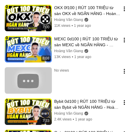
OKX 0f100 | RÚT 100 TRIỆU từ 
sàn OKX về NGÂN HÀNG - Hoàng 
Văn Giang
Hoàng Văn Giang
11K views
•
1 year ago
7:00
MEXC 0d100 | RÚT 100 TRIỆU từ 
sàn MEXC về NGÂN HÀNG - 
Hoàng Văn Giang
Hoàng Văn Giang
13K views
•
1 year ago
8:08
No views
Bybit 0d100 | RÚT 100 TRIỆU từ 
sàn Bybit về NGÂN HÀNG - Hoàng 
Văn Giang
Hoàng Văn Giang
2.4K views
•
1 year ago
7:33