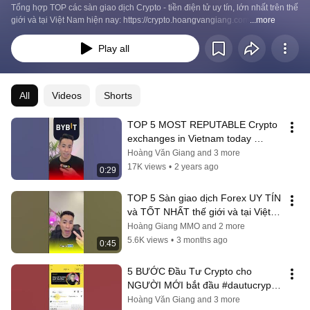
Tổng hợp TOP các sàn giao dịch Crypto - tiền điện tử uy tín, lớn nhất trên thế 
giới và tại Việt Nam hiện nay: https://crypto.hoangvangiang.com
...more
Play all
All
Videos
Shorts
TOP 5 MOST REPUTABLE Crypto 
exchanges in Vietnam today 
#shorts #crypto
Hoàng Văn Giang and 3 more
17K views
•
2 years ago
0:29
TOP 5 Sàn giao dịch Forex UY TÍN 
và TỐT NHẤT thế giới và tại Việt 
Nam hiện nay #top5sanforexuytin
Hoàng Giang MMO and 2 more
5.6K views
•
3 months ago
0:45
5 BƯỚC Đầu Tư Crypto cho 
NGƯỜI MỚI bắt đầu #dautucrypto 
#binance
Hoàng Văn Giang and 3 more