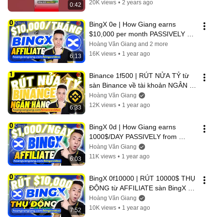
20K views
•
2 years ago
0:42
BingX 0e | How Giang earns 
$10,000 per month PASSIVELY 
from AFFILIATE BingX exchange 
Hoàng Văn Giang and 2 more
(REAL PROOF)
16K views
•
1 year ago
6:13
Binance 1f500 | RÚT NỬA TỶ từ 
sàn Binance về tài khoản NGÂN 
HÀNG - Hoàng Văn Giang
Hoàng Văn Giang
12K views
•
1 year ago
6:33
BingX 0d | How Giang earns 
1000$/DAY PASSIVELY from 
AFFILIATE BingX A-Z (REAL 
Hoàng Văn Giang
PROOF)
11K views
•
1 year ago
6:03
BingX 0f10000 | RÚT 10000$ THỤ 
ĐỘNG từ AFFILIATE sàn BingX về 
NGÂN HÀNG - Hoàng Văn Giang
Hoàng Văn Giang
10K views
•
1 year ago
7:52