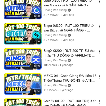
Gate 0f100 | RÚT 100 TRIỆU từ 
sàn Gate.io về NGÂN HÀNG - 
Hoàng Văn Giang
Hoàng Văn Giang
3.9K views
•
1 year ago
6:50
Bitget 0d100 | RÚT 100 TRIỆU từ 
sàn Bitget về NGÂN HÀNG - 
Hoàng Văn Giang
Hoàng Văn Giang
3.2K views
•
1 year ago
7:14
BingX 0f200 | RÚT 200 TRIỆU thu 
nhập THỤ ĐỘNG từ AFFILIATE 
sàn BingX về tài khoản NGÂN 
Hoàng Văn Giang
HÀNG
10K views
•
1 year ago
6:59
MEXC 0d | Cách Giang ĐÃ kiếm 15 
Triệu/Tháng THỤ ĐỘNG từ Affiliate 
sàn MEXC (Bằng chứng THỰC 
Hoàng Văn Giang
TẾ)
11K views
•
1 year ago
6:14
CoinEx 0d100 | RÚT 100 TRIỆU từ 
sàn CoinEx về NGÂN HÀNG - 