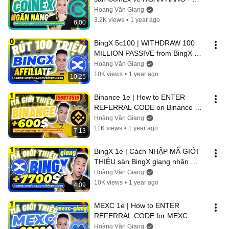
Hoàng Văn Giang
Hoàng Văn Giang
3.2K views
•
1 year ago
6:00
BingX 5c100 | WITHDRAW 100 
MILLION PASSIVE from BingX 
exchange AFFILIATE to BANK - 
Hoàng Văn Giang
Hoang Van Giang
10K views
•
1 year ago
10:25
Binance 1e | How to ENTER 
REFERRAL CODE on Binance 
159873519 to receive $600 bonus 
Hoàng Văn Giang
- Hoang Van Giang
11K views
•
1 year ago
7:13
BingX 1e | Cách NHẬP MÃ GIỚI 
THIỆU sàn BingX giang nhận 
7700$ bonus - Hoàng Văn Giang
Hoàng Văn Giang
10K views
•
1 year ago
4:09
MEXC 1e | How to ENTER 
REFERRAL CODE for MEXC 
mexc-giang exchange to receive 
Hoàng Văn Giang