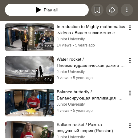
Play all
Introduction to Mighty mathematics 
-videos / Видео знакомство с 
могучей математикой
Junior University
14 views
•
5 years ago
2:03
Water rocket / 
Пневмогидравлическая ракета 
(English / Russian)
Junior University
9 views
•
5 years ago
4:48
Balance butterfly / 
Балансирующая аппликация  
(Russian)
Junior University
4 views
•
5 years ago
2:06
Balloon rocket / Ракета-
воздушный шарик (Russian)
Junior University