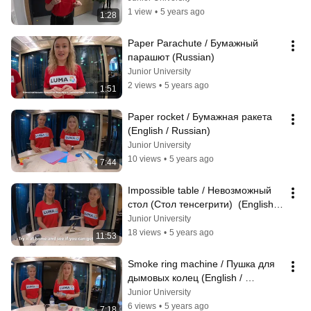
1 view
•
5 years ago
1:28
Paper Parachute / Бумажный 
парашют (Russian)
Junior University
2 views
•
5 years ago
1:51
Paper rocket / Бумажная ракета 
(English / Russian)
Junior University
10 views
•
5 years ago
7:44
Impossible table / Невозможный 
стол (Стол тенсегрити)  (English / 
Russian)
Junior University
18 views
•
5 years ago
11:53
Smoke ring machine / Пушка для 
дымовых колец (English / 
Russian)
Junior University
6 views
•
5 years ago
7:18