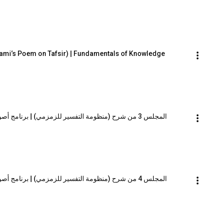
zami’s Poem on Tafsir) | Fundamentals of Knowledge 
المجلس 3 من شرح (منظومة التفسير للزمزمي) | برنامج أصول العلم_المستوى الثاني | الشيخ صالح العصيمي
المجلس 4 من شرح (منظومة التفسير للزمزمي) | برنامج أصول العلم_المستوى الثاني | الشيخ صالح العصيمي