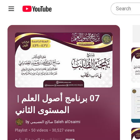
Play all
07 برنامج أصول العلم | 
المستوى الثاني
by صالح العصيمي Saleh alOsaimi
Playlist
•
50 videos
•
30,527 views
...more
النسخة الصوتية للبرنامج (mp3)