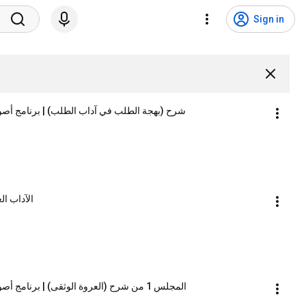
Sign in
شرح (بهجة الطلب في آداب الطلب) | برنامج أصول
الآداب ا
المجلس 1 من شرح (العروة الوثقى) | برنامج أصول العلم_المستوى الثاني | الشيخ صالح العصيمي