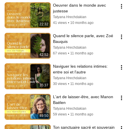
Oeuvrer dans le monde avec 
justesse
Tatyana Hrechdakian
41 views
•
10 months ago
22:32
Quand le silence parle, avec Zoé 
Bauquis
Tatyana Hrechdakian
67 views
•
11 months ago
42:52
Naviguer les relations intimes: 
entre soi et l'autre
Tatyana Hrechdakian
30 views
•
11 months ago
35:37
L'art de laisser-être, avec Manon 
Baëlen
Tatyana Hrechdakian
59 views
•
11 months ago
49:50
Ton sanctuaire sacré et souverain