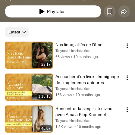
Play latest
Latest
Nos lieux, alliés de l'âme
Tatyana Hrechdakian
65 views
•
10 months ago
23:17
Accoucher d'un livre: témoignage 
de cinq femmes auteures
Tatyana Hrechdakian
156 views
•
10 months ago
1:15:15
Rencontrer la simplicité divine, 
avec Amala Klep Kremmel
Tatyana Hrechdakian
1.3K views
•
10 months ago
46:07