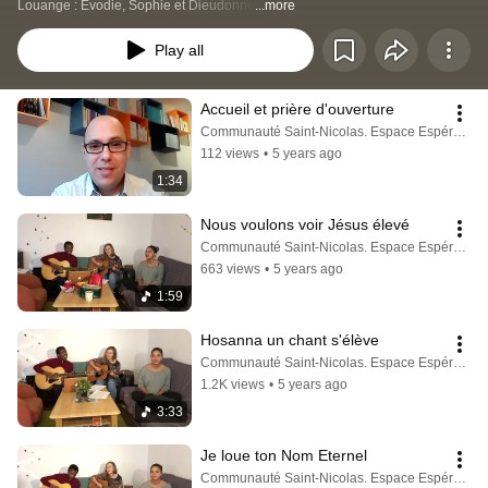
Louange : Evodie, Sophie et Dieudonné
...more
Play all
Accueil et prière d'ouverture
Communauté Saint-Nicolas. Espace Espérance
112 views
•
5 years ago
1:34
Nous voulons voir Jésus élevé
Communauté Saint-Nicolas. Espace Espérance
663 views
•
5 years ago
1:59
Hosanna un chant s'élève
Communauté Saint-Nicolas. Espace Espérance
1.2K views
•
5 years ago
3:33
Je loue ton Nom Eternel
Communauté Saint-Nicolas. Espace Espérance