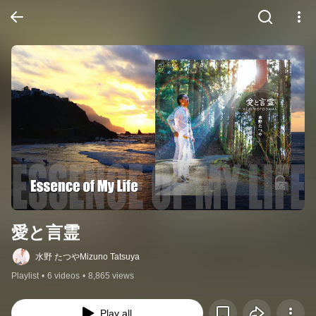
愛と言霊
水野 たつやMizuno Tatsuya
Playlist
•
6 videos
•
8,865 views
Play all