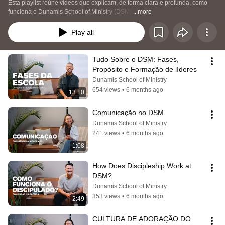
Esta playlist reúne vídeos que explicam, de forma clara e profunda, como 
funciona o Dunamis School of Ministry (DSM).
...more
Play all
Tudo Sobre o DSM: Fases, 
Propósito e Formação de líderes
Dunamis School of Ministry
654 views
•
6 months ago
13:10
Comunicação no DSM
Dunamis School of Ministry
241 views
•
6 months ago
1:08
How Does Discipleship Work at 
DSM?
Dunamis School of Ministry
353 views
•
6 months ago
2:49
CULTURA DE ADORAÇÃO DO 