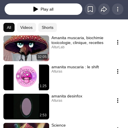
Play all
All
Videos
Shorts
Amanita muscaria, biochimie
toxicologie, clinique, recettes
AlturLab
32:05
amanita muscaria : le shift
Alturas
1:25
amanita desinfox
Alturas
2:53
Science