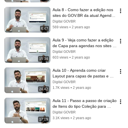
Aula 8 - Como fazer a edição nos 
sites do GOV.BR da atual Agenda 
de autoridades
Digital GOVBR
569 views
•
2 years ago
6:47
Aula 9 - Veja como fazer a edição 
de Capa para agendas nos sites 
do GOV.BR
Digital GOVBR
603 views
•
2 years ago
15:34
Aula 10 - Aprenda como criar 
Layout para capas de pastas e 
sites do GOV.BR
Digital GOVBR
1.7K views
•
2 years ago
24:42
Aula 11 - Passo a passo de criação 
de Itens do tipo Coleção para 
apresentação de conteúdos no 
Digital GOVBR
GOV.BR
3.1K views
•
2 years ago
17:19