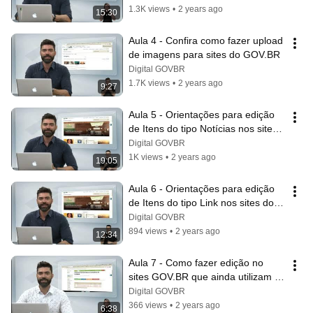
1.3K views
•
2 years ago
15:30
Aula 4 - Confira como fazer upload 
de imagens para sites do GOV.BR
Digital GOVBR
1.7K views
•
2 years ago
9:27
Aula 5 - Orientações para edição 
de Itens do tipo Notícias nos sites 
do GOV.BR
Digital GOVBR
1K views
•
2 years ago
19:05
Aula 6 - Orientações para edição 
de Itens do tipo Link nos sites do 
GOV.BR
Digital GOVBR
894 views
•
2 years ago
12:34
Aula 7 - Como fazer edição no 
sites GOV.BR que ainda utilizam 
versão antiga da Agenda de 
Digital GOVBR
autoridades
366 views
•
2 years ago
6:38