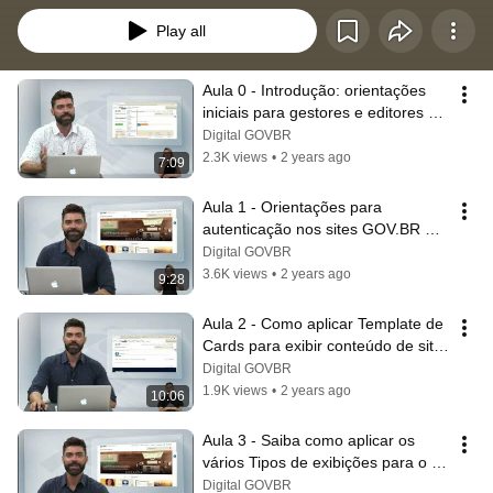
Play all
Aula 0 - Introdução: orientações 
iniciais para gestores e editores de 
conteúdo da plataforma GOV.BR
Digital GOVBR
2.3K views
•
2 years ago
7:09
Aula 1 - Orientações para 
autenticação nos sites GOV.BR 
para edição de conteúdo e criação 
Digital GOVBR
de pastas
3.6K views
•
2 years ago
9:28
Aula 2 - Como aplicar Template de 
Cards para exibir conteúdo de site 
GOV.BR e como criar subpastas
Digital GOVBR
1.9K views
•
2 years ago
10:06
Aula 3 - Saiba como aplicar os 
vários Tipos de exibições para o 
conteúdo de um site do GOV.BR
Digital GOVBR