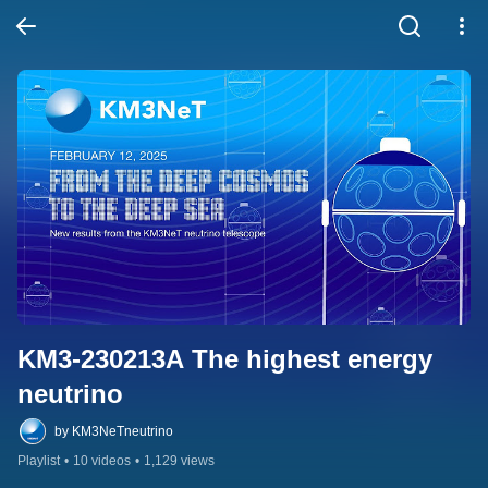
KM3-230213A The highest energy 
neutrino
by KM3NeTneutrino
Playlist
•
10 videos
•
1,129 views