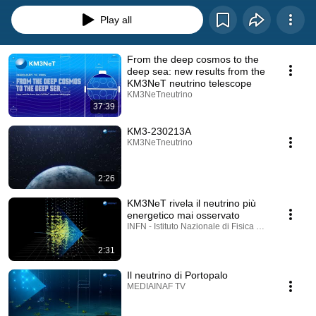
Play all
From the deep cosmos to the
deep sea: new results from the
KM3NeT neutrino telescope
KM3NeTneutrino
37:39
KM3-230213A
KM3NeTneutrino
2:26
KM3NeT rivela il neutrino più
energetico mai osservato
INFN - Istituto Nazionale di Fisica Nucleare
2:31
Il neutrino di Portopalo
MEDIAINAF TV