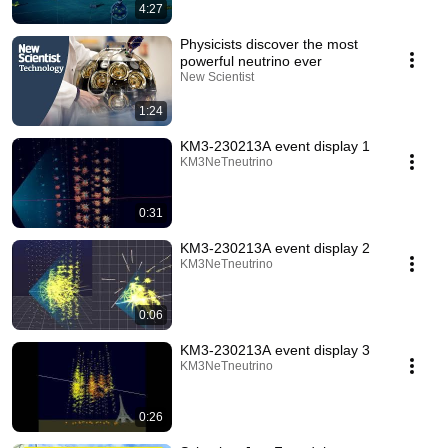
4:27
Physicists discover the most
powerful neutrino ever
New Scientist
1:24
KM3-230213A event display 1
KM3NeTneutrino
0:31
KM3-230213A event display 2
KM3NeTneutrino
0:06
KM3-230213A event display 3
KM3NeTneutrino
0:26