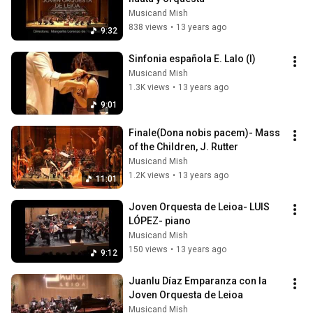
Musicand Mish
838 views
•
13 years ago
9:32
Sinfonia española E. Lalo (I)
Musicand Mish
1.3K views
•
13 years ago
9:01
Finale(Dona nobis pacem)- Mass 
of the Children, J. Rutter
Musicand Mish
1.2K views
•
13 years ago
11:01
Joven Orquesta de Leioa- LUIS 
LÓPEZ- piano
Musicand Mish
150 views
•
13 years ago
9:12
Juanlu Díaz Emparanza con la 
Joven Orquesta de Leioa
Musicand Mish