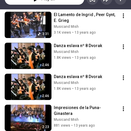
El Lamento de Ingrid , Peer Gynt, 
E. Grieg
Musicand Mish
3.1K views
•
13 years ago
3:31
Danza eslava nº 8 Dvorak
Musicand Mish
1.8K views
•
13 years ago
2:46
Danza eslava nº 8 Dvorak
Musicand Mish
1.8K views
•
13 years ago
2:46
Impresiones de la Puna- 
Ginastera
Musicand Mish
881 views
•
13 years ago
2:23