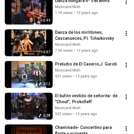
Danza húngara nº 5 Brahms
Musicand Mish
1.1K views
•
13 years ago
2:43
Danza de los mirlitones, 
Cascanueces, P.I. Tchaikovsky
Musicand Mish
7.5K views
•
13 years ago
3:07
Preludio de El Caserio,J. Guridi
Musicand Mish
921 views
•
13 years ago
2:12
El bufón vestido de señorita- de 
"Chout",  Prokofieff
Musicand Mish
532 views
•
13 years ago
2:28
Chaminade- Concertino para 
flauta y orquesta