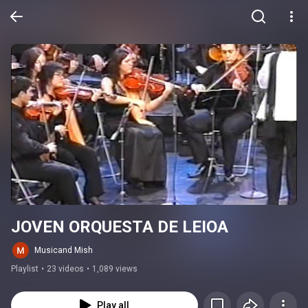
JOVEN ORQUESTA DE LEIOA
Musicand Mish
Playlist
•
23 videos
•
1,089 views
Play all