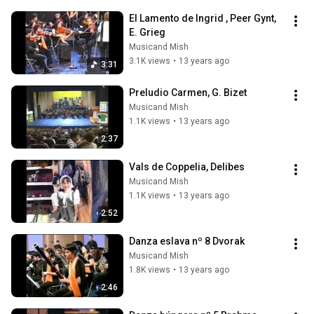
El Lamento de Ingrid , Peer Gynt, 
E. Grieg
Musicand Mish
3.1K views
•
13 years ago
3:31
Preludio Carmen, G. Bizet
Musicand Mish
1.1K views
•
13 years ago
2:37
Vals de Coppelia, Delibes
Musicand Mish
1.1K views
•
13 years ago
2:52
Danza eslava nº 8 Dvorak
Musicand Mish
1.8K views
•
13 years ago
2:46