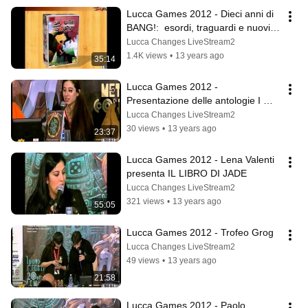
Lucca Games 2012 - Dieci anni di 
BANG!:  esordi, traguardi e nuovi 
debutti
Lucca Changes LiveStream2
1.4K views
•
13 years ago
35:14
Lucca Games 2012 - 
Presentazione delle antologie I 
mondi del Fantasy II e Pirati!
Lucca Changes LiveStream2
30 views
•
13 years ago
23:37
Lucca Games 2012 - Lena Valenti 
presenta IL LIBRO DI JADE
Lucca Changes LiveStream2
321 views
•
13 years ago
55:05
Lucca Games 2012 - Trofeo Grog
Lucca Changes LiveStream2
49 views
•
13 years ago
21:58
Lucca Games 2012 - Paolo 