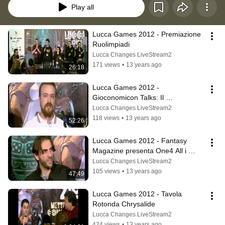
Play all
Lucca Games 2012 - Premiazione 
Ruolimpiadi
Lucca Changes LiveStream2
171 views
•
13 years ago
26:18
Lucca Games 2012 - 
Gioconomicon Talks: Il 
crowdfunding rivoluzionerà 
Lucca Changes LiveStream2
l'industria ludica?
118 views
•
13 years ago
52:26
Lucca Games 2012 - Fantasy 
Magazine presenta One4 All i 
moschettieri dell'arte Fantasy 
Lucca Changes LiveStream2
italiana
105 views
•
13 years ago
47:49
Lucca Games 2012 - Tavola 
Rotonda Chrysalide
Lucca Changes LiveStream2
424 views
•
13 years ago