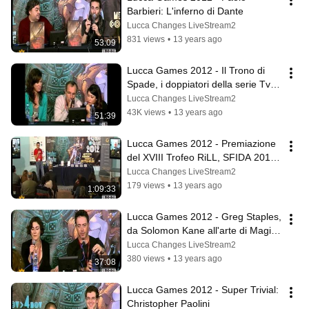
Barbieri: L'inferno di Dante
Lucca Changes LiveStream2
831 views
•
13 years ago
53:09
Lucca Games 2012 - Il Trono di 
Spade, i doppiatori della serie Tv si 
raccontano
Lucca Changes LiveStream2
43K views
•
13 years ago
51:39
Lucca Games 2012 - Premiazione 
del XVIII Trofeo RiLL, SFIDA 2012 
e Un Racconto in Mostra
Lucca Changes LiveStream2
179 views
•
13 years ago
1:09:33
Lucca Games 2012 - Greg Staples, 
da Solomon Kane all'arte di Magic 
e Judge Dredd
Lucca Changes LiveStream2
380 views
•
13 years ago
37:08
Lucca Games 2012 - Super Trivial: 
Christopher Paolini