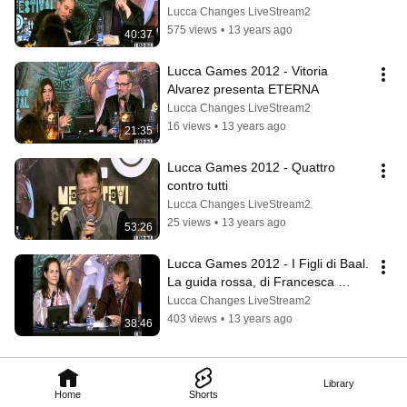
Lucca Changes LiveStream2
575 views
•
13 years ago
40:37
Lucca Games 2012 - Vitoria 
Alvarez presenta ETERNA
Lucca Changes LiveStream2
16 views
•
13 years ago
21:35
Lucca Games 2012 - Quattro 
contro tutti
Lucca Changes LiveStream2
25 views
•
13 years ago
53:26
Lucca Games 2012 - I Figli di Baal. 
La guida rossa, di Francesca 
Costantino
Lucca Changes LiveStream2
403 views
•
13 years ago
38:46
Library
Home
Shorts