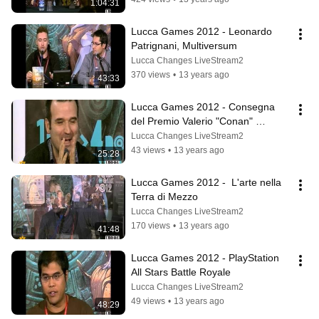
1:04:31
Lucca Games 2012 - Leonardo 
Patrignani, Multiversum
Lucca Changes LiveStream2
370 views
•
13 years ago
43:33
Lucca Games 2012 - Consegna 
del Premio Valerio "Conan" 
Laurenzi
Lucca Changes LiveStream2
43 views
•
13 years ago
25:28
Lucca Games 2012 -  L'arte nella 
Terra di Mezzo
Lucca Changes LiveStream2
170 views
•
13 years ago
41:48
Lucca Games 2012 - PlayStation 
All Stars Battle Royale
Lucca Changes LiveStream2
49 views
•
13 years ago
48:29