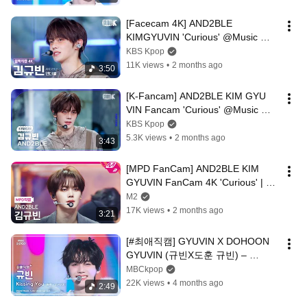
[Facecam 4K] AND2BLE 
KIMGYUVIN 'Curious' @Music 
Bank 260529
KBS Kpop
11K views
•
2 months ago
3:50
[K-Fancam] AND2BLE KIM GYU 
VIN Fancam 'Curious' @Music 
Bank 05/29/26
KBS Kpop
5.3K views
•
2 months ago
3:43
[MPD FanCam] AND2BLE KIM 
GYUVIN FanCam 4K 'Curious' | 
@MCOUNTDOWN_2026.5.28
M2
17K views
•
2 months ago
3:21
[#최애직캠] GYUVIN X DOHOON 
GYUVIN (규빈X도훈 규빈) – 
Kissing You (원곡 : 소녀시대) | 쇼! 
MBCkpop
음악중심 | MBC260314
22K views
•
4 months ago
2:49