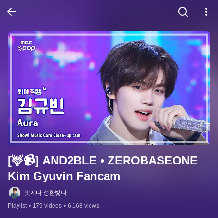
[🦌📹] AND2BLE • ZEROBASEONE 
Kim Gyuvin Fancam
멋지다 성한빛나
Playlist
•
179 videos
•
6,168 views