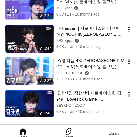
GYUVIN (제로베이스원 김규빈) – 
ICONIK | 쇼! 음악중심 | 
MBCkpop
MBC250913
8K views
•
10 months ago
3:31
[K-Fancam] 제로베이스원 김규빈 
직캠 'ICONIK'(ZEROBASEONE 
KIM GYUVIN Fancam) @뮤직뱅크
KBS Kpop
(Music Bank) 250912
3.6K views
•
10 months ago
3:47
[쇼챔직캠 4K] ZEROBASEONE KIM 
GYU VIN(제로베이스원 김규빈) - 
ICONIK | Show Champion | EP.568
ALL THE K-POP
3.5K views
•
10 months ago
3:27
[안방1열 직캠4K] 제로베이스원 김
규빈 'Lovesick Game' 
(ZEROBASEONE KIM GYU VIN 
SBSKPOP ZOOM
FanCam) @SBS Inkigayo 250907
6.8K views
•
10 months ago
3:46
Library