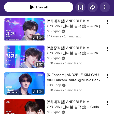
Play all
[#최애직캠] AND2BLE KIM 
GYUVIN (앤더블 김규빈) – Aura | 
쇼! 음악중심 | MBC260613
MBCkpop
14K views
•
1 month ago
3:34
[#음중직캠] AND2BLE KIM 
GYUVIN (앤더블 김규빈) – Aura 
FanCam | 쇼! 음악중심 | 
MBCkpop
MBC260613
3.7K views
•
1 month ago
3:57
[K-Fancam] AND2BLE KIM GYU 
VIN Fancam 'Aura' @Music Bank 
06/12/26
KBS Kpop
3.1K views
•
1 month ago
3:34
[#최애직캠] AND2BLE KIM 
GYUVIN (앤더블 김규빈) – Curious 
| 쇼! 음악중심 | MBC260606
MBCkpop