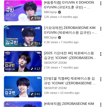
[#음중직캠] GYUVIN X DOHOON 
GYUVIN (규빈X도훈 규빈) – 
Kissing You (원곡 : 소녀시대) 
MBCkpop
FanCam | 쇼! 음악중심 | 
12K views
•
4 months ago
3:03
MBC260314
[가요대제전] ZEROBASEONE KIM 
GYUVIN (제로베이스원 김규빈) – 
ICONIK+Star Eyes FanCam|2025 
MBCkpop
GayoDaejejeon | MBC251231
4.3K views
•
7 months ago
7:19
[2025 가요대전 4K] 제로베이스원 
김규빈 'ICONIK' (ZEROBASEONE 
KIM GYUVIN FanCam) @SBS 
SBSKPOP ZOOM
GayoDaejeon 251225
2.5K views
•
7 months ago
4:17
[안방1열 직캠4K] 제로베이스원 김
규빈 'ICONIK' (ZEROBASEONE 
KIM GYU VIN FanCam) @SBS 
SBSKPOP ZOOM
Inkigayo 250914
10K views
•
10 months ago
3:41
[#최애직캠] ZEROBASEONE KIM 