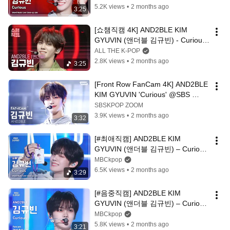
5.2K views
•
2 months ago
3:25
[쇼챔직캠 4K] AND2BLE KIM 
GYUVIN (앤더블 김규빈) - Curious 
| Show Champion | EP.599 | 
ALL THE K-POP
260603
2.8K views
•
2 months ago
3:25
[Front Row FanCam 4K] AND2BLE 
KIM GYUVIN 'Curious' @SBS 
Inkigayo 260531
SBSKPOP ZOOM
3.9K views
•
2 months ago
3:32
[#최애직캠] AND2BLE KIM 
GYUVIN (앤더블 김규빈) – Curious 
| 쇼! 음악중심 | MBC260530
MBCkpop
6.5K views
•
2 months ago
3:29
[#음중직캠] AND2BLE KIM 
GYUVIN (앤더블 김규빈) – Curious 
FanCam | 쇼! 음악중심 | 
MBCkpop
MBC260530
5.8K views
•
2 months ago
3:21