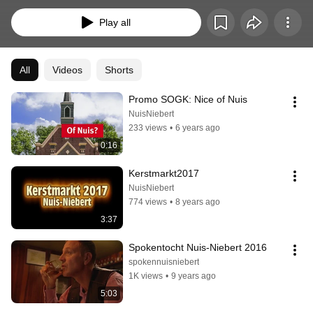
info@nuisniebert.nl.
Play all
All
Videos
Shorts
Promo SOGK: Nice of Nuis
NuisNiebert
233 views
•
6 years ago
0:16
Kerstmarkt2017
NuisNiebert
774 views
•
8 years ago
3:37
Spokentocht Nuis-Niebert 2016
spokennuisniebert
1K views
•
9 years ago
5:03