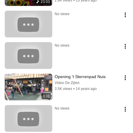
2.8K views
•
13 years ago
23:03
No views
No views
Opening 't Sterrenpad Nuis
Video De Zijlen
3.5K views
•
14 years ago
3:31
No views