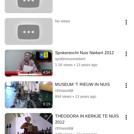
No views
Spokentocht Nuis Niebert 2012
spokennuisniebert
1.1K views
•
13 years ago
4:54
MUSEUM 'T RIEUW IN NUIS
ctrmaasdijk
864 views
•
13 years ago
9:19
THEODORA IN KERKJE TE NUIS 
2012
ctrmaasdijk