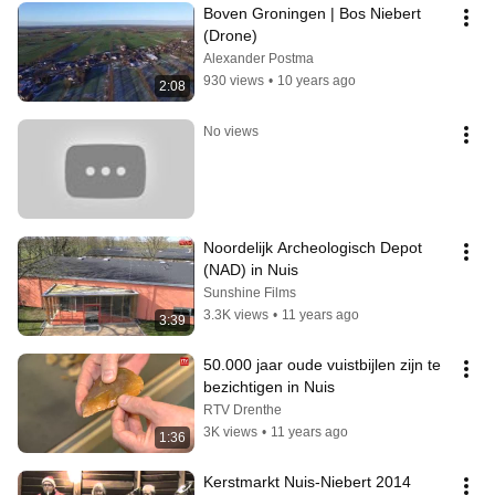
Boven Groningen | Bos Niebert 
(Drone)
Alexander Postma
930 views
•
10 years ago
2:08
No views
Noordelijk Archeologisch Depot 
(NAD) in Nuis
Sunshine Films
3.3K views
•
11 years ago
3:39
50.000 jaar oude vuistbijlen zijn te 
bezichtigen in Nuis
RTV Drenthe
3K views
•
11 years ago
1:36
Kerstmarkt Nuis-Niebert 2014