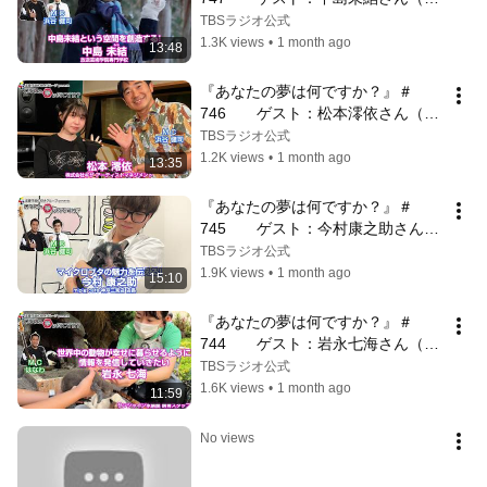
門学生/コンサート演出テクノロジ
TBSラジオ公式
ー）
1.3K views
•
1 month ago
13:48
『あなたの夢は何ですか？』＃
746　　ゲスト：松本澪依さん（ア
ーティストマネジメント）
TBSラジオ公式
1.2K views
•
1 month ago
13:35
『あなたの夢は何ですか？』＃
745　　ゲスト：今村康之助さん
（マイクロブタカフェ店長）
TBSラジオ公式
1.9K views
•
1 month ago
15:10
『あなたの夢は何ですか？』＃
744　　ゲスト：岩永七海さん（水
族館飼育スタッフ）
TBSラジオ公式
1.6K views
•
1 month ago
11:59
No views