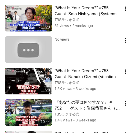
"What Is Your Dream?" #755 
Guest: Sota Nishiyama (Systems 
Engineer)
TBSラジオ公式
81 views
•
2 weeks ago
11:20
No views
"What Is Your Dream?" #753 
Guest: Nanako Oizumi (Vocational 
Student/Director)
TBSラジオ公式
1.5K views
•
3 weeks ago
11:28
『あなたの夢は何ですか？』＃
752　　ゲスト：岩森恭吾さん（専
門学生/水族館プロデュース）
TBSラジオ公式
1.4K views
•
3 weeks ago
10:44