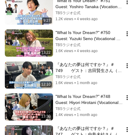
"What Is Your Dream?" #751 
Guest: Yoshiro Tanaka (Vocational 
Student/Voice Actor Management 
TBSラジオ公式
& Eve...
1.2K views
•
4 weeks ago
9:27
"What Is Your Dream?" #750 
Guest: Yuzuki Seno (Vocational 
Student/Resort Hotel)
TBSラジオ公式
1.6K views
•
4 weeks ago
13:22
『あなたの夢は何ですか？』＃
749　　ゲスト：吉田賢生さん（専
門学生/ホワイトハッカー）
TBSラジオ公式
1.6K views
•
1 month ago
12:10
"What Is Your Dream?" #748 
Guest: Hiyori Hirotani (Vocational 
Student/VTuber Technology)
TBSラジオ公式
1.4K views
•
1 month ago
13:30
『あなたの夢は何ですか？』＃
747　　ゲスト：中島未結さん（専