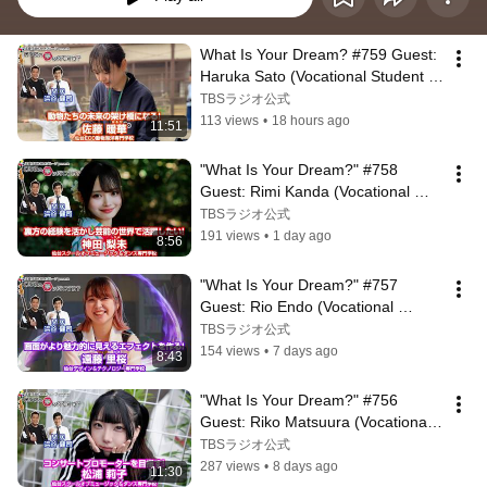
What Is Your Dream? #759 Guest: 
Haruka Sato (Vocational Student / 
Zoo, Aquarium & Technology)
TBSラジオ公式
113 views
•
18 hours ago
11:51
"What Is Your Dream?" #758 
Guest: Rimi Kanda (Vocational 
Student/Concert Production & 
TBSラジオ公式
Video Techn...
191 views
•
1 day ago
8:56
"What Is Your Dream?" #757 
Guest: Rio Endo (Vocational 
Student / Game Graphics & 
TBSラジオ公式
Characters)
154 views
•
7 days ago
8:43
"What Is Your Dream?" #756 
Guest: Riko Matsuura (Vocational 
Student/Manager)
TBSラジオ公式
287 views
•
8 days ago
11:30