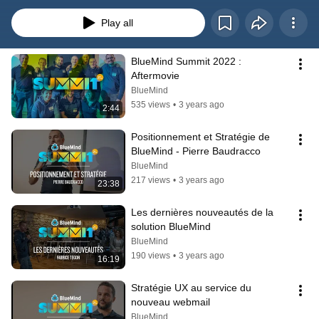
partenaires, ses clients et ses prospects pour une journée de conférences.
Play all
BlueMind Summit 2022 : 
Aftermovie
BlueMind
535 views
•
3 years ago
2:44
Positionnement et Stratégie de 
BlueMind - Pierre Baudracco
BlueMind
217 views
•
3 years ago
23:38
Les dernières nouveautés de la 
solution BlueMind
BlueMind
190 views
•
3 years ago
16:19
Stratégie UX au service du 
nouveau webmail
BlueMind