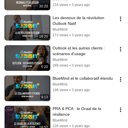
216 views
•
3 years ago
30:22
Les dessous de la révolution 
Outlook Natif
BlueMind
273 views
•
3 years ago
18:20
Outlook et les autres clients : 
scénarios d'usage
BlueMind
289 views
•
3 years ago
5:20
BlueMind et le collaboratif étendu
BlueMind
196 views
•
3 years ago
9:13
PRA & PCA : le Graal de la 
résilience
BlueMind
226 views
•
3 years ago
18:57