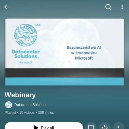
Webinary
Datacenter Solutions
Playlist
•
19 videos
•
308 views
Play all