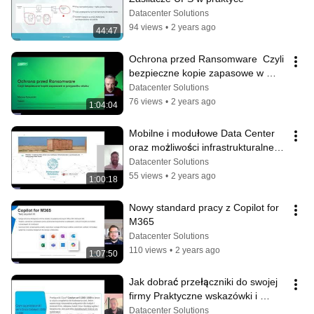
Datacenter Solutions
94 views
•
2 years ago
44:47
Ochrona przed Ransomware  Czyli 
bezpieczne kopie zapasowe w 
przypadku ataku
Datacenter Solutions
76 views
•
2 years ago
1:04:04
Mobilne i modułowe Data Center 
oraz możliwości infrastrukturalne w 
porównaniu do tradycyjnego DC
Datacenter Solutions
55 views
•
2 years ago
1:00:18
Nowy standard pracy z Copilot for 
M365
Datacenter Solutions
110 views
•
2 years ago
1:07:50
Jak dobrać przełączniki do swojej 
firmy Praktyczne wskazówki i 
rozwiązania Cisco
Datacenter Solutions