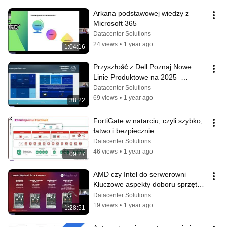
Arkana podstawowej wiedzy z 
Microsoft 365
Datacenter Solutions
24 views
•
1 year ago
1:04:16
Przyszłość z Dell Poznaj Nowe 
Linie Produktowe na 2025  
Wprowadzenie do nowego 
Datacenter Solutions
nazewnictwa
69 views
•
1 year ago
38:22
FortiGate w natarciu, czyli szybko, 
łatwo i bezpiecznie
Datacenter Solutions
46 views
•
1 year ago
1:09:27
AMD czy Intel do serwerowni 
Kluczowe aspekty doboru sprzętu 
serwerowego
Datacenter Solutions
19 views
•
1 year ago
1:28:51