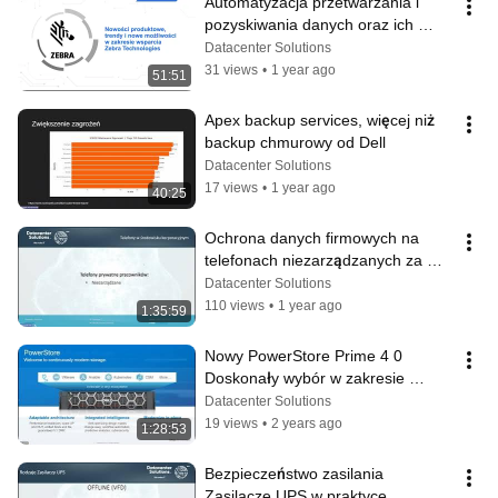
Automatyzacja przetwarzania i 
pozyskiwania danych oraz ich 
wpływ na działy IT
Datacenter Solutions
31 views
•
1 year ago
51:51
Apex backup services, więcej niż 
backup chmurowy od Dell
Datacenter Solutions
17 views
•
1 year ago
40:25
Ochrona danych firmowych na 
telefonach niezarządzanych za 
pomocą Microsoft Intune
Datacenter Solutions
110 views
•
1 year ago
1:35:59
Nowy PowerStore Prime 4 0 
Doskonały wybór w zakresie 
pamięci masowej typu all flash
Datacenter Solutions
19 views
•
2 years ago
1:28:53
Bezpieczeństwo zasilania 
Zasilacze UPS w praktyce