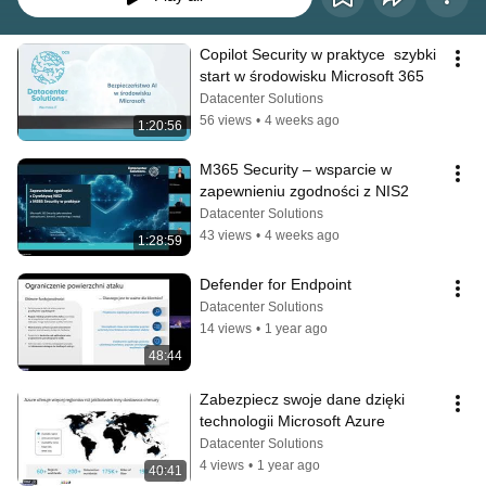
Copilot Security w praktyce  szybki 
start w środowisku Microsoft 365
Datacenter Solutions
56 views
•
4 weeks ago
1:20:56
M365 Security – wsparcie w 
zapewnieniu zgodności z NIS2
Datacenter Solutions
43 views
•
4 weeks ago
1:28:59
Defender for Endpoint
Datacenter Solutions
14 views
•
1 year ago
48:44
Zabezpiecz swoje dane dzięki 
technologii Microsoft Azure
Datacenter Solutions
4 views
•
1 year ago
40:41