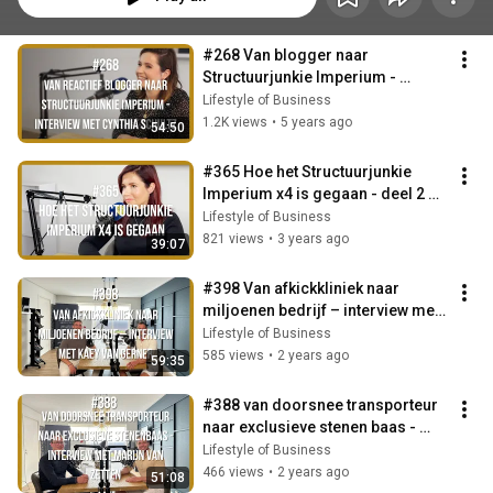
#268 Van blogger naar 
Structuurjunkie Imperium - 
Interview met Cynthia Schultz
Lifestyle of Business
1.2K views
•
5 years ago
54:50
#365 Hoe het Structuurjunkie 
Imperium x4 is gegaan - deel 2 
Interview met Cynthia Schultz
Lifestyle of Business
821 views
•
3 years ago
39:07
#398 Van afkickkliniek naar 
miljoenen bedrijf – interview met 
Kaey van Gerner
Lifestyle of Business
585 views
•
2 years ago
59:35
#388 van doorsnee transporteur 
naar exclusieve stenen baas - 
Interview met Marijn van Zetten
Lifestyle of Business
466 views
•
2 years ago
51:08