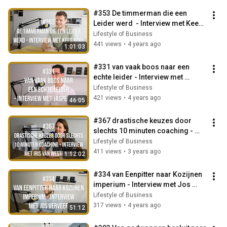
#353 De timmerman die een 
Leider werd  - Interview met Kees 
Kool
Lifestyle of Business
441 views
•
4 years ago
1:01:03
#331 van vaak boos naar een 
echte leider - Interview met 
Jasper Bakx
Lifestyle of Business
421 views
•
4 years ago
46:05
#367 drastische keuzes door 
slechts 10 minuten coaching - 
interview met Iris van Westering
Lifestyle of Business
411 views
•
3 years ago
1:12:02
#334 van Eenpitter naar Kozijnen 
imperium - Interview met Jos 
Verveer
Lifestyle of Business
317 views
•
4 years ago
51:12