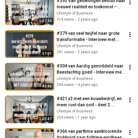
#393 Van gedwongen besluit naar 
nieuwe realiteit en toekomst – 
Interview met Danique Bras
Lifestyle of Business
314 views
•
2 years ago
1:07:59
#379 van veel twijfel naar grote 
transformatie - Interview met 
Bram Reints
Lifestyle of Business
291 views
•
2 years ago
57:01
#304 van Aardig gemiddeld naar 
Beestachtig goed - Interview met 
Isabelle Feteris
Lifestyle of Business
284 views
•
4 years ago
43:46
#421 x3 met een bouwbedrijf, en 
meer rust dan ooit - deel 2 
interview met Kees Kool
Lifestyle of Business
264 views
•
1 year ago
1:05:47
#366 van parttime aanklooiende 
'hobbyist' naar fulltime eindbaas - 