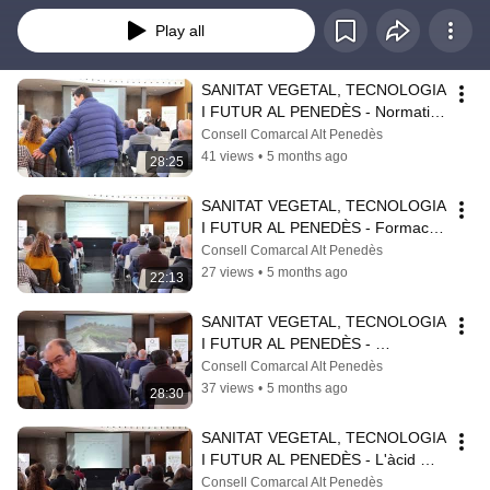
Play all
SANITAT VEGETAL, TECNOLOGIA 
I FUTUR AL PENEDÈS - Normativa 
sobre l'ús de drons
Consell Comarcal Alt Penedès
41 views
•
5 months ago
28:25
SANITAT VEGETAL, TECNOLOGIA 
I FUTUR AL PENEDÈS - Formació 
necessària per a la utilització de 
Consell Comarcal Alt Penedès
drons
27 views
•
5 months ago
22:13
SANITAT VEGETAL, TECNOLOGIA 
I FUTUR AL PENEDÈS - 
Presentació de drons i demostració
Consell Comarcal Alt Penedès
37 views
•
5 months ago
28:30
SANITAT VEGETAL, TECNOLOGIA 
I FUTUR AL PENEDÈS - L'àcid 
glucònic
Consell Comarcal Alt Penedès