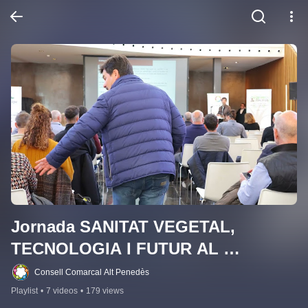
Jornada SANITAT VEGETAL, 
TECNOLOGIA I FUTUR AL 
PENEDÈS 2026
Consell Comarcal Alt Penedès
Playlist
•
7 videos
•
179 views