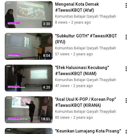
Mengenal Kota Demak 
#TawasiKBQT (Afaf)
Komunitas Belajar Qaryah Thayyibah
8 views
•
2 years ago
3:30
"Subkultur GOTH" #TawasiKBQT 
(RYU)
Komunitas Belajar Qaryah Thayyibah
57 views
•
2 years ago
8:04
"Efek Halusinasi Kecubung" 
#TawasiKBQT (NIAM)
Komunitas Belajar Qaryah Thayyibah
47 views
•
2 years ago
4:20
"Asal Usul K-POP / Korean Pop" 
#TawasiKBQT (KIRANA)
Komunitas Belajar Qaryah Thayyibah
80 views
•
2 years ago
18:51
"Keunikan Lumajang Kota Pisang" 