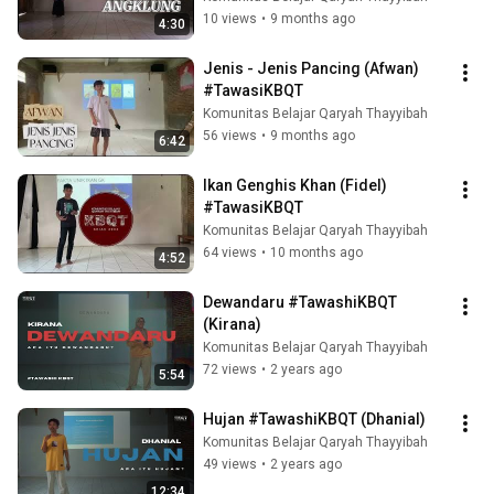
10 views
•
9 months ago
4:30
Jenis - Jenis Pancing (Afwan) 
#TawasiKBQT
Komunitas Belajar Qaryah Thayyibah
56 views
•
9 months ago
6:42
Ikan Genghis Khan (Fidel) 
#TawasiKBQT
Komunitas Belajar Qaryah Thayyibah
64 views
•
10 months ago
4:52
Dewandaru #TawashiKBQT 
(Kirana)
Komunitas Belajar Qaryah Thayyibah
72 views
•
2 years ago
5:54
Hujan #TawashiKBQT (Dhanial)
Komunitas Belajar Qaryah Thayyibah
49 views
•
2 years ago
12:34