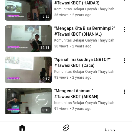
#TawasiKBQT (HAIDAR)
Komunitas Belajar Qaryah Thayyibah
36 views
•
2 years ago
5:25
"Mengapa Kita Bisa Bermimpi?" 
#TawasiKBQT (DHANIAL)
Komunitas Belajar Qaryah Thayyibah
30 views
•
2 years ago
12:11
"Apa sih maksudnya LGBTQ?" 
#TawasiKBQT (Caca)
Komunitas Belajar Qaryah Thayyibah
93 views
•
2 years ago
9:17
"Mengenal Animasi" 
#TawasiKBQT (ARKAN)
Komunitas Belajar Qaryah Thayyibah
91 views
•
2 years ago
8:10
Library