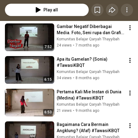
Play all
Gambar Negatif Diberbagai 
Media. Foto, Seni rupa dan Grafis. 
(Andre) #TawasiKBQT
Komunitas Belajar Qaryah Thayyibah
24 views
•
7 months ago
7:52
Apa itu Gamelan? (Sonia) 
#TawasiKBQT
Komunitas Belajar Qaryah Thayyibah
34 views
•
8 months ago
6:15
Pertama Kali Mie Instan di Dunia 
(Medina) #TawasiKBQT
Komunitas Belajar Qaryah Thayyibah
21 views
•
9 months ago
6:53
Bagaimana Cara Bermain 
Angklung? (Afaf) #TawasiKBQT
Komunitas Belajar Qaryah Thayyibah