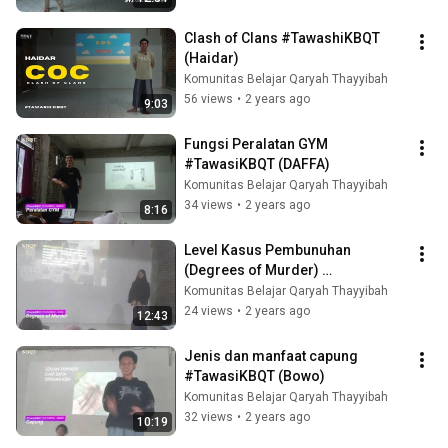
Clash of Clans #TawashiKBQT 
(Haidar)
Komunitas Belajar Qaryah Thayyibah
56 views
•
2 years ago
9:03
Fungsi Peralatan GYM 
#TawasiKBQT (DAFFA)
Komunitas Belajar Qaryah Thayyibah
34 views
•
2 years ago
8:16
Level Kasus Pembunuhan 
(Degrees of Murder) 
#TawasiKBQT (Caca)
Komunitas Belajar Qaryah Thayyibah
24 views
•
2 years ago
12:43
Jenis dan manfaat capung 
#TawasiKBQT (Bowo)
Komunitas Belajar Qaryah Thayyibah
32 views
•
2 years ago
10:19