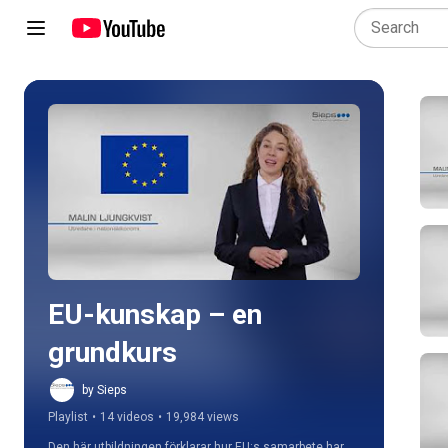
Play all
EU-kunskap – en 
grundkurs
by Sieps
Playlist
•
14 videos
•
19,984 views
Den här utbildningen förklarar hur EU:s samarbete har 