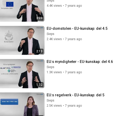
Sieps
4.4K views
•
7 years ago
3:09
EU-domstolen - EU-kunskap: del 4.5
Sieps
2.4K views
•
7 years ago
2:13
EU:s myndigheter - EU-kunskap: del 4.6
Sieps
1.3K views
•
7 years ago
1:32
EU:s regelverk - EU-kunskap: del 5
Sieps
2.5K views
•
7 years ago