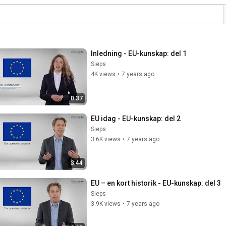
Inledning - EU-kunskap: del 1
Sieps
4K views
•
7 years ago
0:37
EU idag - EU-kunskap: del 2
Sieps
3.6K views
•
7 years ago
3:44
EU – en kort historik - EU-kunskap: del 3
Sieps
3.9K views
•
7 years ago