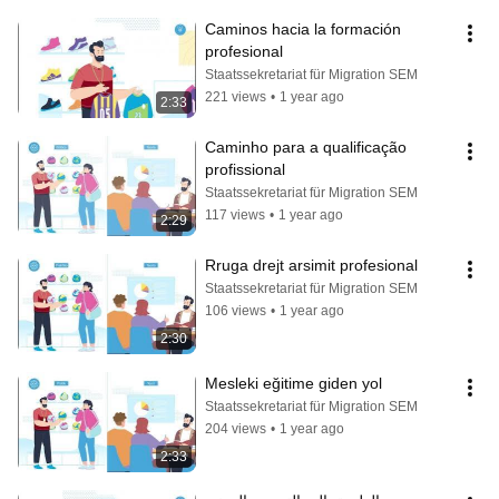
Caminos hacia la formación 
profesional
Staatssekretariat für Migration SEM
221 views
•
1 year ago
2:33
Caminho para a qualificação 
profissional
Staatssekretariat für Migration SEM
117 views
•
1 year ago
2:29
Rruga drejt arsimit profesional
Staatssekretariat für Migration SEM
106 views
•
1 year ago
2:30
Mesleki eğitime giden yol
Staatssekretariat für Migration SEM
204 views
•
1 year ago
2:33