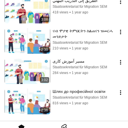
الطريق إلى التدريب المهني
Staatssekretariat für Migration SEM
418 views
•
1 year ago
3:08
ናብ ሞያዊ ትምህርትን ስልጠናን ዝመርሓ 
መገድታት
Staatssekretariat für Migration SEM
210 views
•
1 year ago
2:30
مسیر آموزش کاری
Staatssekretariat für Migration SEM
284 views
•
1 year ago
3:02
Шлях до професійної освіти
Staatssekretariat für Migration SEM
816 views
•
1 year ago
2:36