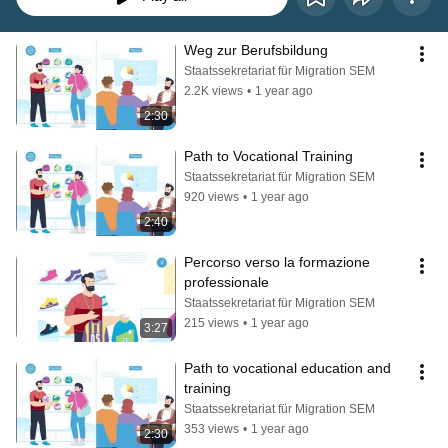
Weg zur Berufsbildung
Staatssekretariat für Migration SEM
2.2K views
•
1 year ago
2:30
Path to Vocational Training
Staatssekretariat für Migration SEM
920 views
•
1 year ago
2:40
Percorso verso la formazione 
professionale
Staatssekretariat für Migration SEM
215 views
•
1 year ago
3:27
Path to vocational education and 
training
Staatssekretariat für Migration SEM
353 views
•
1 year ago
2:30