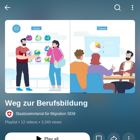
Weg zur Berufsbildung
Staatssekretariat für Migration SEM
Playlist
•
12 videos
•
3,340 views
Play all