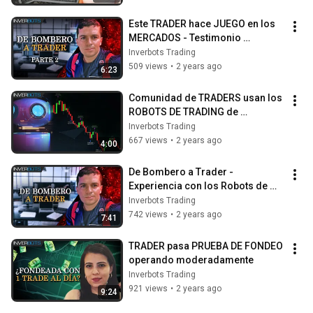
Este TRADER hace JUEGO en los 
MERCADOS - Testimonio 
INVERBOTS
Inverbots Trading
509 views
•
2 years ago
6:23
Comunidad de TRADERS usan los 
ROBOTS DE TRADING de 
INVERBOTS
Inverbots Trading
667 views
•
2 years ago
4:00
De Bombero a Trader - 
Experiencia con los Robots de 
Trading
Inverbots Trading
742 views
•
2 years ago
7:41
TRADER pasa PRUEBA DE FONDEO 
operando moderadamente
Inverbots Trading
921 views
•
2 years ago
9:24