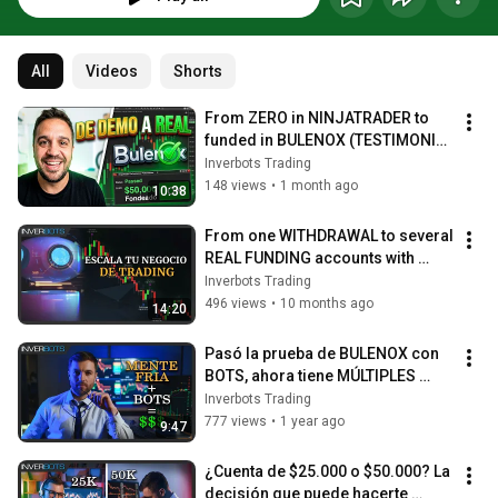
All
Videos
Shorts
From ZERO in NINJATRADER to 
funded in BULENOX (TESTIMONIAL 
with Trading ROBOTS) 📈
Inverbots Trading
148 views
•
1 month ago
10:38
From one WITHDRAWAL to several 
REAL FUNDING accounts with 
TRADING ROBOTS
Inverbots Trading
496 views
•
10 months ago
14:20
Pasó la prueba de BULENOX con 
BOTS, ahora tiene MÚLTIPLES 
cuentas de TRADING
Inverbots Trading
777 views
•
1 year ago
9:47
¿Cuenta de $25.000 o $50.000? La 
decisión que puede hacerte 