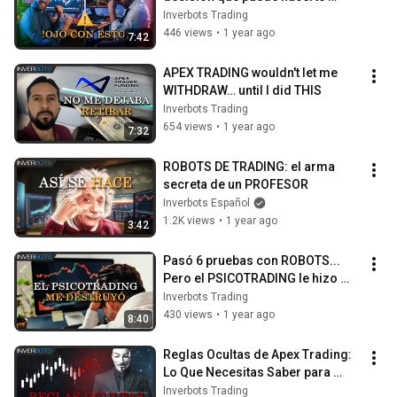
perder dinero
Inverbots Trading
446 views
•
1 year ago
7:42
APEX TRADING wouldn't let me 
WITHDRAW… until I did THIS
Inverbots Trading
654 views
•
1 year ago
7:32
ROBOTS DE TRADING: el arma 
secreta de un PROFESOR
Inverbots Español
1.2K views
•
1 year ago
3:42
Pasó 6 pruebas con ROBOTS... 
Pero el PSICOTRADING le hizo 
PERDERLO TODO
Inverbots Trading
430 views
•
1 year ago
8:40
Reglas Ocultas de Apex Trading: 
Lo Que Necesitas Saber para 
Operar en Vivo
Inverbots Trading