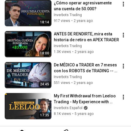
¿Cómo operar agresivamente 
una cuenta de 50.000?
Inverbots Trading
917 views
•
2 years ago
18:14
ANTES DE RENDIRTE, mira esta 
historia de retiro en APEX TRADER
Inverbots Trading
1.3K views
•
2 years ago
18:00
De MÉDICO a TRADER en 7 meses 
con los ROBOTS de TRADING -- 
Testimonio Enrique Sierra
Inverbots Trading
551 views
•
2 years ago
24:45
My First Withdrawal from Leeloo 
Trading - My Experience with 
Trading Robots
Inverbots Español
8.1K views
•
5 years ago
17:35