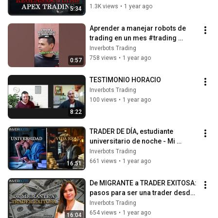
1.3K views
•
1 year ago
5:34
Aprender a manejar robots de 
trading en un mes #trading 
#robots #testimonio
Inverbots Trading
758 views
•
1 year ago
0:57
TESTIMONIO HORACIO
Inverbots Trading
100 views
•
1 year ago
8:22
TRADER DE DÍA, estudiante 
universitario de noche - Mi 
Experiencia con los ROBOTS DE 
Inverbots Trading
TRADING
661 views
•
1 year ago
16:51
De MIGRANTE a TRADER EXITOSA: 
pasos para ser una trader desde 
ESPAÑA
Inverbots Trading
654 views
•
1 year ago
16:04