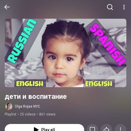
дети и воспитание
Olga Rojas NYC
Playlist
•
25 videos
•
861 views
Play all