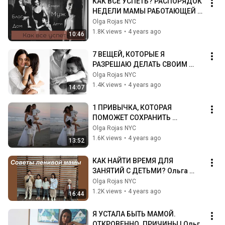
КАК ВСЁ УСПЕТЬ? РАСПОРЯДОК 
НЕДЕЛИ МАМЫ РАБОТАЮЩЕЙ 
ИЗ ДОМА | Ольга Рохас | Нью-
Olga Rojas NYC
Йорк
1.8K views
•
4 years ago
10:46
7 ВЕЩЕЙ, КОТОРЫЕ Я 
РАЗРЕШАЮ ДЕЛАТЬ СВОИМ 
ДЕТЯМ | Ольга Рохас | Нью-
Olga Rojas NYC
Йорк
1.4K views
•
4 years ago
14:07
1 ПРИВЫЧКА, КОТОРАЯ 
ПОМОЖЕТ СОХРАНИТЬ 
ГАРМОНИЧНЫЕ ОТНОШЕНИЯ В 
Olga Rojas NYC
СЕМЬЕ С МАЛЕНЬКИМИ ДЕТЬМИ
1.6K views
•
4 years ago
13:52
КАК НАЙТИ ВРЕМЯ ДЛЯ 
ЗАНЯТИЙ С ДЕТЬМИ? Ольга 
Рохас | Нью-Йорк
Olga Rojas NYC
1.2K views
•
4 years ago
16:44
Я УСТАЛА БЫТЬ МАМОЙ. 
ОТКРОВЕННО. ПРИЧИНЫ | Ольга 