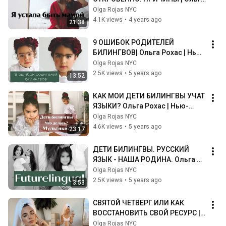
Рохас | Нью-Йорк
Olga Rojas NYC
4.1K views
•
4 years ago
21:38
9 ОШИБОК РОДИТЕЛЕЙ 
БИЛИНГВОВ| Ольга Рохас | Нью-
Йорк
Olga Rojas NYC
2.5K views
•
5 years ago
13:52
КАК МОИ ДЕТИ БИЛИНГВЫ УЧАТ 
ЯЗЫКИ? Ольга Рохас | Нью-
Йорк
Olga Rojas NYC
4.6K views
•
5 years ago
23:17
ДЕТИ БИЛИНГВЫ. РУССКИЙ 
ЯЗЫК - НАША РОДИНА. Ольга 
Рохас | Нью-Йорк
Olga Rojas NYC
2.5K views
•
5 years ago
3:53
СВЯТОЙ ЧЕТВЕРГ ИЛИ КАК 
ВОССТАНОВИТЬ СВОЙ РЕСУРС | 
Ольга Рохас | Нью-Йорк
Olga Rojas NYC