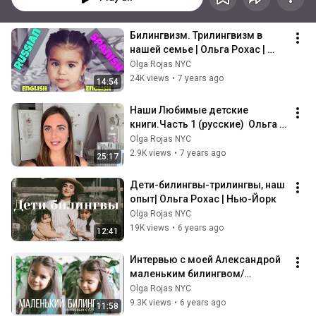
Билингвизм. Трилингвизм в 
нашей семье | Ольга Рохас | 
Нью-Йорк
Olga Rojas NYC
24K views
•
7 years ago
14:54
Наши Любимые детские 
книги.Часть 1 (русские)  Ольга 
Рохас | Нью-Йорк
Olga Rojas NYC
2.9K views
•
7 years ago
25:17
Дети-билингвы-трилингвы, наш 
опыт| Ольга Рохас | Нью-Йорк
Olga Rojas NYC
19K views
•
6 years ago
12:41
Интервью с моей Александрой 
маленьким билингвом/
трилингвомОльга Рохас | Нью-
Olga Rojas NYC
Йорк
9.3K views
•
6 years ago
11:58