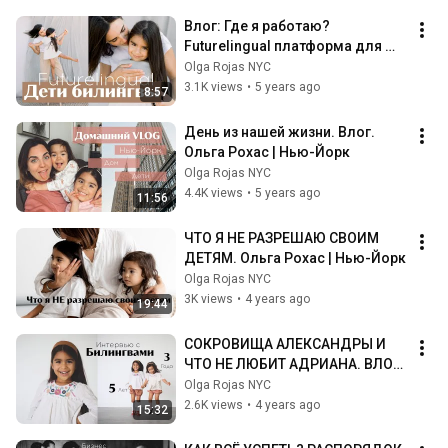
Влог: Где я работаю? 
Futurelingual платформа для 
двуязычных семей. Ольга Рохас 
Olga Rojas NYC
| Нью-Йорк
3.1K views
•
5 years ago
8:57
День из нашей жизни. Влог. 
Ольга Рохас | Нью-Йорк
Olga Rojas NYC
4.4K views
•
5 years ago
11:56
ЧТО Я НЕ РАЗРЕШАЮ СВОИМ 
ДЕТЯМ. Ольга Рохас | Нью-Йорк
Olga Rojas NYC
3K views
•
4 years ago
19:44
СОКРОВИЩА АЛЕКСАНДРЫ И 
ЧТО НЕ ЛЮБИТ АДРИАНА. ВЛОГ-
ИНТЕРВЬЮ. | Ольга Рохас | Нью-
Olga Rojas NYC
Йорк
2.6K views
•
4 years ago
15:32