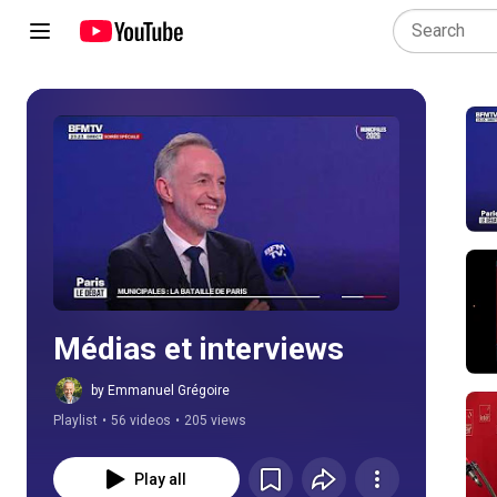
Play all
Médias et interviews
by Emmanuel Grégoire
Playlist
•
56 videos
•
205 views
Play all