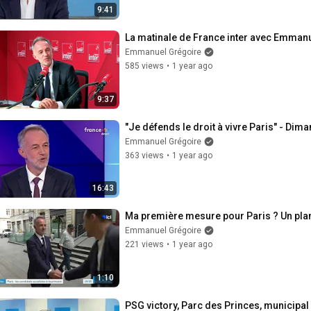
9:41
La matinale de France inter avec Emman
Emmanuel Grégoire
585 views
•
1 year ago
9:37
"Je défends le droit à vivre Paris" - Dim
Emmanuel Grégoire
363 views
•
1 year ago
16:43
Ma première mesure pour Paris ? Un plan
Emmanuel Grégoire
221 views
•
1 year ago
1:10
PSG victory, Parc des Princes, municipal e