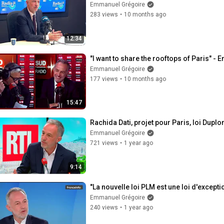
Emmanuel Grégoire
283 views
•
10 months ago
12:34
"I want to share the rooftops of Paris"
Emmanuel Grégoire
177 views
•
10 months ago
15:47
Rachida Dati, projet pour Paris, loi Dup
Emmanuel Grégoire
721 views
•
1 year ago
9:14
"La nouvelle loi PLM est une loi d'excepti
Emmanuel Grégoire
240 views
•
1 year ago