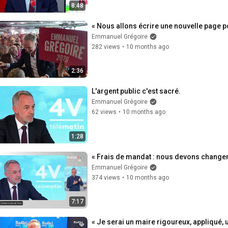
8:48
« Nous allons écrire une nouvelle page po
Emmanuel Grégoire
282 views
•
10 months ago
2:36
L'argent public c'est sacré.
Emmanuel Grégoire
62 views
•
10 months ago
1:28
« Frais de mandat : nous devons changer
Emmanuel Grégoire
374 views
•
10 months ago
7:17
« Je serai un maire rigoureux, appliqué, 