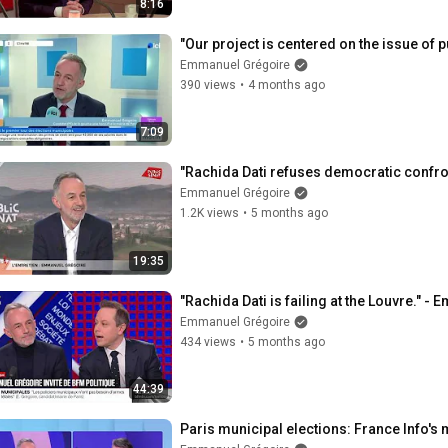
8:16
"Our project is centered on the issue of
Emmanuel Grégoire
390 views
•
4 months ago
7:09
"Rachida Dati refuses democratic confro
Emmanuel Grégoire
1.2K views
•
5 months ago
19:35
"Rachida Dati is failing at the Louvre."
Emmanuel Grégoire
434 views
•
5 months ago
44:39
Paris municipal elections: France Info'