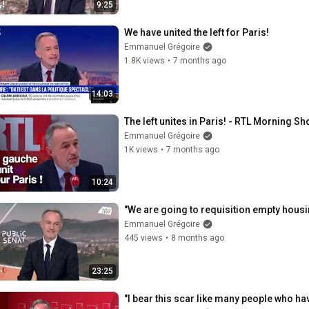
9:25
We have united the left for Paris!
Emmanuel Grégoire
1.8K views
•
7 months ago
14:03
The left unites in Paris! - RTL Morning S
Emmanuel Grégoire
1K views
•
7 months ago
10:24
"We are going to requisition empty housi
Emmanuel Grégoire
445 views
•
8 months ago
23:25
"I bear this scar like many people who ha