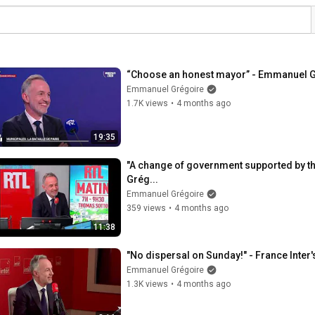
“Choose an honest mayor” - Emmanuel 
Emmanuel Grégoire
1.7K views
•
4 months ago
19:35
"A change of government supported by the
Grég...
Emmanuel Grégoire
359 views
•
4 months ago
11:38
"No dispersal on Sunday!" - France Inte
Emmanuel Grégoire
1.3K views
•
4 months ago