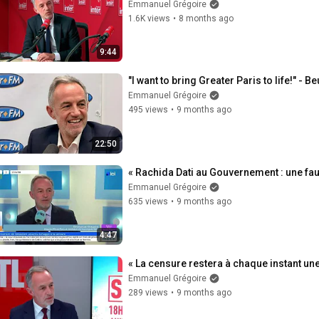
Emmanuel Grégoire
1.6K views
•
8 months ago
9:44
"I want to bring Greater Paris to life!" -
Emmanuel Grégoire
495 views
•
9 months ago
22:50
« Rachida Dati au Gouvernement : une faute
Emmanuel Grégoire
635 views
•
9 months ago
4:47
« La censure restera à chaque instant un
Emmanuel Grégoire
289 views
•
9 months ago