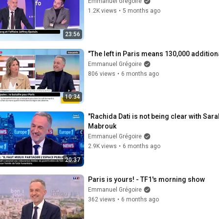
Emmanuel Grégoire
1.2K views
•
5 months ago
23:56
"The left in Paris means 130,000 additio
Emmanuel Grégoire
806 views
•
6 months ago
10:34
"Rachida Dati is not being clear with Sa
Mabrouk
Emmanuel Grégoire
2.9K views
•
6 months ago
20:37
Paris is yours! - TF1's morning show
Emmanuel Grégoire
362 views
•
6 months ago