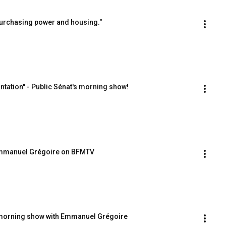
 purchasing power and housing."
ntation" - Public Sénat's morning show!
 - Emmanuel Grégoire on BFMTV
s morning show with Emmanuel Grégoire