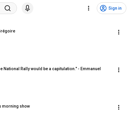
Sign in
Grégoire
 National Rally would be a capitulation." - Emmanuel 
r's morning show