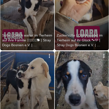
Süße LOARA wartet im Tierheim 
Zuckersüße LOARA wartet im 
auf ihre Familie 👩🏻‍❤️‍👨🏼🐕 | Stray 
Tierheim auf ihr Glück 🐾💛 | 
Dogs Bosnien e.V. | 
Stray Dogs Bosnien e.V. | 
#zuhausegesucht
#cutedoggo