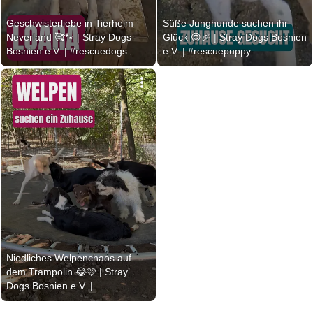
Geschwisterliebe in Tierheim 
Süße Junghunde suchen ihr 
Neverland 🥰🐾 | Stray Dogs 
Glück 😍🎉 | Stray Dogs Bosnien 
Bosnien e.V. | #rescuedogs
e.V. | #rescuepuppy
Niedliches Welpenchaos auf 
dem Trampolin 😂🩷 | Stray 
Dogs Bosnien e.V. | 
#shelterdogs