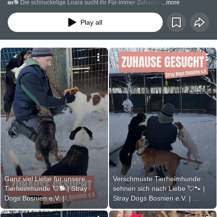
🏡🐕 Die schnuckelige Loara sucht ihr Für-immer-Zuhause.
...more
Play all
Ganz viel Liebe für unsere 
Verschmuste Tierheimhunde 
Tierheimhunde 💘🐕 | Stray 
sehnen sich nach Liebe 💘🐾 | 
Dogs Bosnien e.V. | 
Stray Dogs Bosnien e.V. | 
#adoptstrays
#adoptdontshop