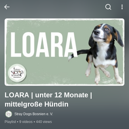
LOARA | unter 12 Monate | 
mittelgroße Hündin
Stray Dogs Bosnien e. V.
Playlist
•
9 videos
•
440 views