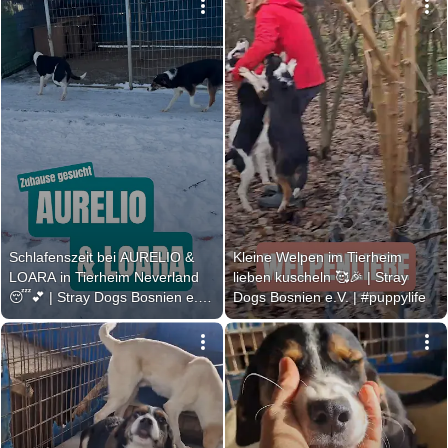
Schlafenszeit bei AURELIO & 
Kleine Welpen im Tierheim 
LOARA in Tierheim Neverland 
lieben kuscheln 🥰🎉 | Stray 
😴💕 | Stray Dogs Bosnien e.V. 
Dogs Bosnien e.V. | #puppylife
| #shelterdogs