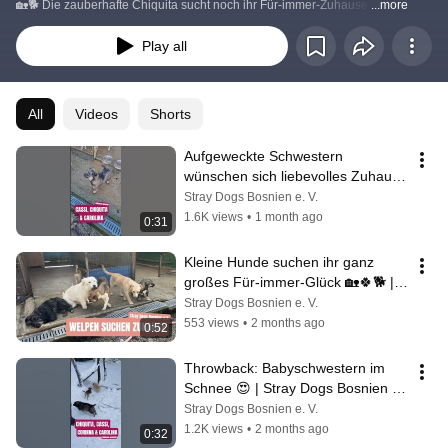
🏡🐕 Die zauberhafte Chiquita sucht noch ihr Für-immer-Zuhause!
...more
Play all
All
Videos
Shorts
Aufgeweckte Schwestern 
wünschen sich liebevolles Zuhause 
🏡💕 | Stray Dogs Bosnien e.V. | 
Stray Dogs Bosnien e. V.
#puppylove
1.6K views
•
1 month ago
0:31
Kleine Hunde suchen ihr ganz 
großes Für-immer-Glück 🏡🍀🐕 | 
Stray Dogs Bosnien e.V. | 
Stray Dogs Bosnien e. V.
#cutepuppies 
553 views
•
2 months ago
0:52
Throwback: Babyschwestern im 
Schnee 😍 | Stray Dogs Bosnien 
e.V. | #tierheim
Stray Dogs Bosnien e. V.
1.2K views
•
2 months ago
0:32