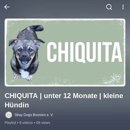
CHIQUITA | unter 12 Monate | kleine 
Hündin
Stray Dogs Bosnien e. V.
Playlist
•
6 videos
•
68 views