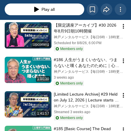
Play all
【限定講座アーカイブ】#30 2026
年8月9日朝10時開催
神戸メンタルサービス【毎日6時・18時更新】
Scheduled for 8/8/26, 6:00 PM
Upcoming
Members only
#186 人生がうまくいかない、つま
らないと嘆くあなたのために｜心理
学入門講座
神戸メンタルサービス【毎日6時・18時更新】
3 weeks ago
1:00:30
Members only
[Limited Lecture Archive] #29 Held 
on July 12, 2026 | Lecture starts at 
11:10
神戸メンタルサービス【毎日6時・18時更新】
Streamed 3 weeks ago
1:41:57
Members only
#185 [Basic Course] The Dead 