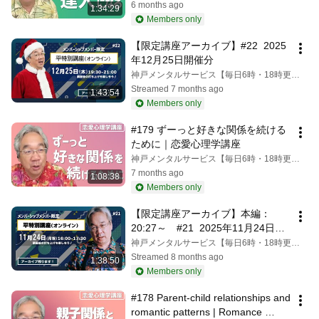
6 months ago
1:34:29
Members only
【限定講座アーカイブ】#22  2025
年12月25日開催分
神戸メンタルサービス【毎日6時・18時更新】
Streamed 7 months ago
1:43:54
Members only
#179 ずーっと好きな関係を続ける
ために｜恋愛心理学講座
神戸メンタルサービス【毎日6時・18時更新】
7 months ago
1:08:38
Members only
【限定講座アーカイブ】本編：
20:27～　#21  2025年11月24日開
催分
神戸メンタルサービス【毎日6時・18時更新】
Streamed 8 months ago
1:38:50
Members only
#178 Parent-child relationships and 
romantic patterns | Romance 